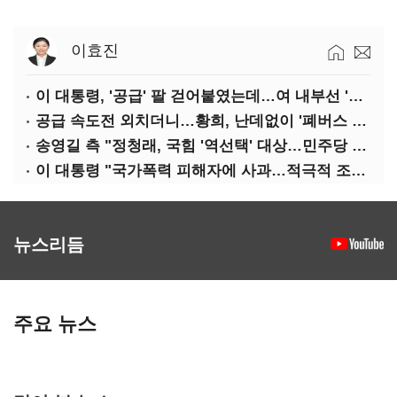
이효진
이 대통령, '공급' 팔 걷어붙였는데…여 내부선 '부동산 망언'(종합)
공급 속도전 외치더니…황희, 난데없이 '폐버스 리모델링' 제안
송영길 측 "정청래, 국힘 '역선택' 대상…민주당 대표로 총선 지휘 못해"
이 대통령 "국가폭력 피해자에 사과…적극적 조사로 진실 밝혀야"
뉴스리듬
주요 뉴스