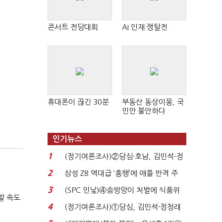
콘서트 전당대회
AI 인재 쟁탈전
휴대폰이 끊긴 30분
부동산 동상이몽, 국
민만 불안하다
인기뉴스
1
(정기여론조사)②당심·호남, 김민석-정
청래 '초접전'...
2
삼성 Z8 역대급 ‘흥행’에 애플 반격 주
목…9월 ‘폴...
3
(SPC 민낯)④솜방망이 처벌에 식품위
발 속도
생법 위반 반복...
4
(정기여론조사)①당심, 김민석·정청래
'초접전'…대통령 ...