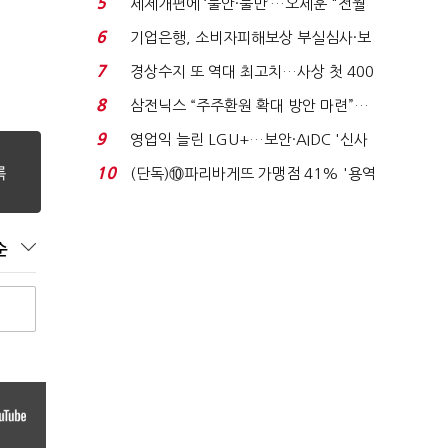
5
세제개편에 ‘불안·불만’…오세훈 "전월
세 구하기 더 ...
6
기업은행, 소비자피해보상 부실심사·보
이스피싱 공시 ...
7
경상수지 또 역대 최고치…사상 첫 400
억달러에 '3% 성...
8
삼전닉스 “주주환원 확대 방안 마련”…
로이터에 성명...
9
영업익 늘린 LGU+…보안·AIDC '신사
업 드라이브'...
10
(단독)⑩파리바게뜨 가맹점 41% '용역
제빵기사 없어'…고...
순