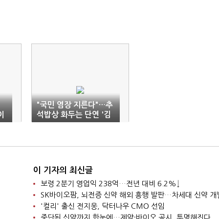
"국민 염장 지른다"…추
이
석밥상 화두는 단연 '김
라"
건희'
이 기자의 최신글
보령 2분기 영업익 238억…전년 대비 6.2%↓
SK바이오팜, 뇌전증 신약 해외 흥행 발판…차세대 신약 개
'컬리' 출신 전지웅, 닥터나우 CMO 선임
중단된 신약까지 한눈에…제약·바이오 공시, 투명해진다