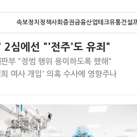
속보
정치
정책
사회
증권
금융
산업
테크
유통
건설
2심에선 "'전주'도 유죄"
판부 "정범 행위 용이하도록 했해"
건희 여사 개입' 의혹 수사에 영향주나