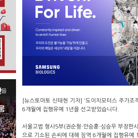
[뉴스토마토 신태현 기자] '도이치모터스 주가조작
6개월에 집행유예 1년을 선고받았습니다.
서울고법 형사5부(권순형·안승훈·심승우 부장판사)
으로 기소된 손씨에 대해 징역 6개월에 집행유예 