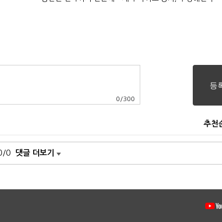
0
/
300
추천
0/0
댓글 더보기