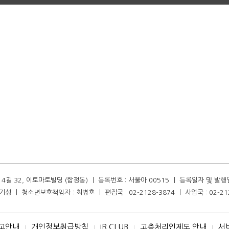
길 32, 이토마토빌딩 (합정동) ㅣ 등록번호 : 서울아 00515 ㅣ 등록일자 및 발행일자 :
성 ㅣ 청소년보호책임자 : 최병호 ㅣ 편집국 : 02-2128-3874 ㅣ 사업국 : 02-21
고안내
개인정보취급방침
IR CLUB
고충처리인제도 안내
서
I
I
I
I