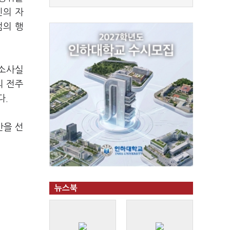
신의 자
범의 행
공소사실
의 전주
다.
간을 선
뉴스북