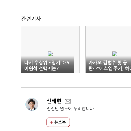
관련기사
다시 수심위…임기 D-5
카카오 김범수 첫 공
이원석 선택지는?
판…"에스엠 주가, 하
브 매수 선언 이후 올
신태현
전진만 염두에 두려합니다
뉴스북