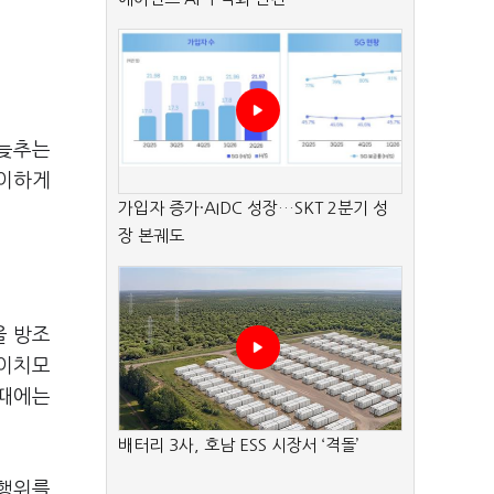
 늦추는
용이하게
가입자 증가·AIDC 성장…SKT 2분기 성
장 본궤도
을 방조
도이치모
 때에는
배터리 3사, 호남 ESS 시장서 ‘격돌’
 행위를