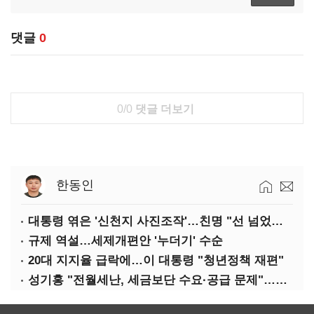
댓글
0
0/0
댓글 더보기
한동인
대통령 엮은 '신천지 사진조작'…친명 "선 넘었다" 격앙
규제 역설…세제개편안 '누더기' 수순
20대 지지율 급락에…이 대통령 "청년정책 재편"
성기홍 "전월세난, 세금보단 수요·공급 문제"…닥공 시사