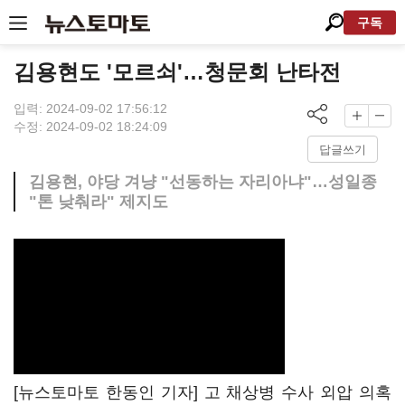
구독
김용현도 '모르쇠'…청문회 난타전
입력: 2024-09-02 17:56:12
수정: 2024-09-02 18:24:09
답글쓰기
김용현, 야당 겨냥 "선동하는 자리아냐"…성일종
"톤 낮춰라" 제지도
[뉴스토마토 한동인 기자] 고 채상병 수사 외압 의혹