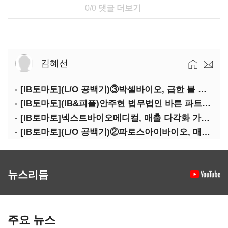
0/0
댓글 더보기
김혜선
[IB토마토](L/O 공백기)③박셀바이오, 급한 불 껐지만…본업 성과 '감감무소식'
[IB토마토](IB&피플)안주현 법무법인 바른 파트너 변호사
[IB토마토]넥스트바이오메디컬, 매출 다각화 가속…IPO 보람 '쑥쑥'
[IB토마토](L/O 공백기)②파로스아이바이오, 매출 0원 '불명예'…목표 안갯속
뉴스리듬
주요 뉴스