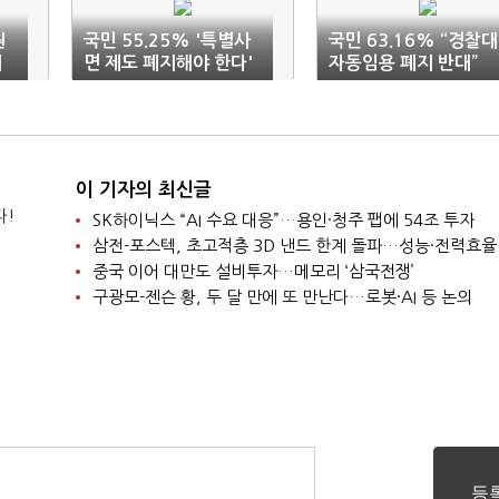
원
국민 55.25% '특별사
국민 63.16% “경찰대
지
면 제도 폐지해야 한다'
자동임용 폐지 반대”
이 기자의 최신글
다!
SK하이닉스 “AI 수요 대응”…용인·청주 팹에 54조 투자
삼전-포스텍, 초고적층 3D 낸드 한계 돌파…성능·전력효율
중국 이어 대만도 설비투자…메모리 ‘삼국전쟁’
구광모-젠슨 황, 두 달 만에 또 만난다…로봇·AI 등 논의