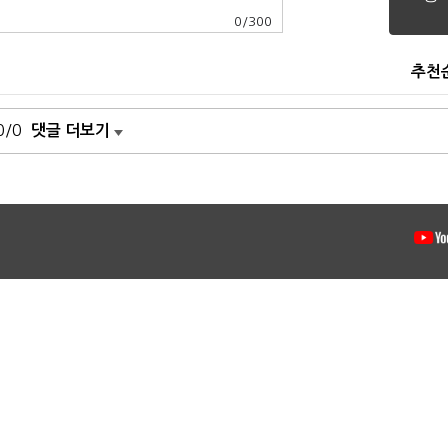
0
/
300
추천
0/0
댓글 더보기