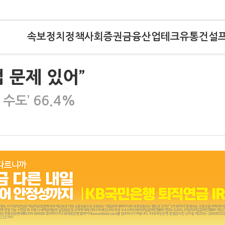
속보
정치
정책
사회
증권
금융
산업
테크
유통
건설
법 문제 있어”
수도’ 66.4%