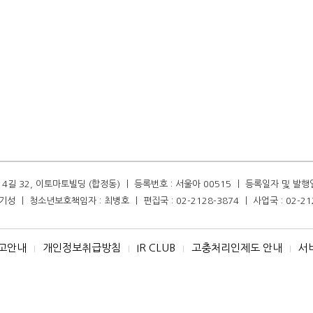
길 32, 이토마토빌딩 (합정동) ㅣ 등록번호 : 서울아 00515 ㅣ 등록일자 및 발행일자 :
성 ㅣ 청소년보호책임자 : 최병호 ㅣ 편집국 : 02-2128-3874 ㅣ 사업국 : 02-21
고안내
개인정보취급방침
IR CLUB
고충처리인제도 안내
서
I
I
I
I