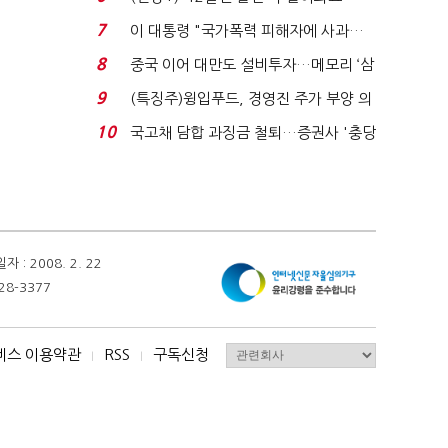
빈 매대 채우며 문 연 ...
7
이 대통령 "국가폭력 피해자에 사과…
적극적 조사로 진...
8
중국 이어 대만도 설비투자…메모리 ‘삼
국전쟁’
9
(특징주)윙입푸드, 경영진 주가 부양 의
지에 상한가...
10
국고채 담합 과징금 철퇴…증권사 '충당
금 폭탄' 우려...
 2008. 2. 22
28-3377
비스 이용약관
RSS
구독신청
I
I