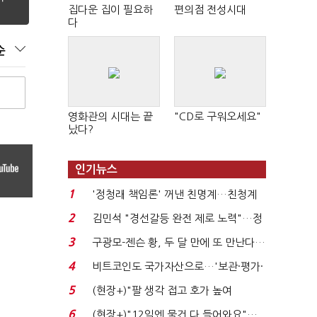
집다운 집이 필요하
편의점 전성시대
다
순
영화관의 시대는 끝
"CD로 구워오세요"
났다?
인기뉴스
1
'정청래 책임론' 꺼낸 친명계…친청계
는 추가투표 때리기...
2
김민석 "경선갈등 완전 제로 노력"…정
청래 "반명 공세 사...
3
구광모-젠슨 황, 두 달 만에 또 만난다…
로봇·AI 등 논...
4
비트코인도 국가자산으로…'보관·평가·
처분' 기준은 ...
5
(현장+)"팔 생각 접고 호가 높여
요"…'덜 똘똘한 한 채' 20...
6
(현장+)"12일엔 물건 다 들어와요"…