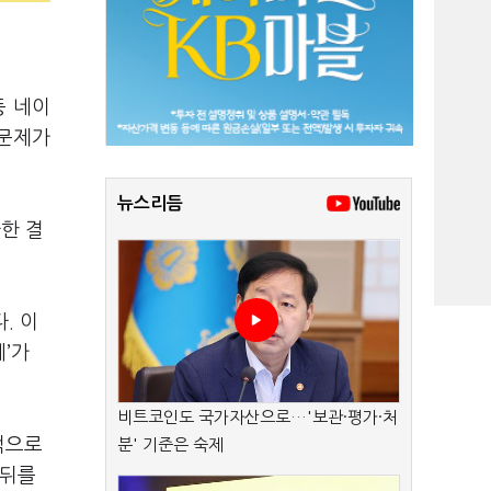
등 네이
‘문제가
뉴스리듬
한 결
. 이
에’가
비트코인도 국가자산으로…'보관·평가·처
적으로
분' 기준은 숙제
 뒤를