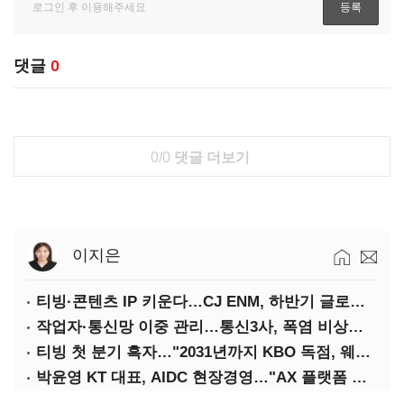
댓글
0
0/0
댓글 더보기
이지은
티빙·콘텐츠 IP 키운다…CJ ENM, 하반기 글로벌 확장 가속
작업자·통신망 이중 관리…통신3사, 폭염 비상대응 돌입
티빙 첫 분기 흑자…"2031년까지 KBO 독점, 웨이브 합병도 속도"
박윤영 KT 대표, AIDC 현장경영…"AX 플랫폼 핵심 인프라로 키운다"