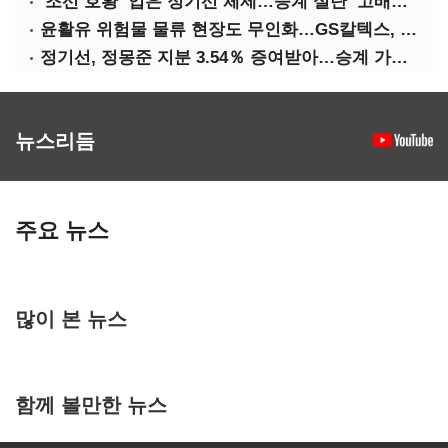
‘조선 호황’ 업은 정기선 체제…승계 실탄 ‘고배당’ 주목
윤활유 위험물 물류 현장도 무인화…GS칼텍스, 디지털 전환 가속
정기선, 정몽준 지분 3.54％ 증여받아…승계 가속화
뉴스리듬
주요 뉴스
많이 본 뉴스
함께 볼만한 뉴스