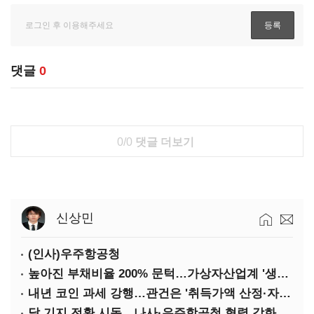
댓글
0
0/0
댓글 더보기
신상민
(인사)우주항공청
높아진 부채비율 200% 문턱…가상자산업계 '생존 시험대'
내년 코인 과세 강행…관건은 '취득가액 산정·자산 이동'
달 기지 전환 시동…나사·우주항공청 협력 강화