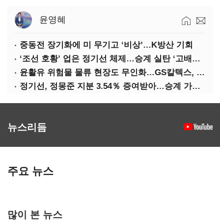
윤영혜
중동전 장기화에 미 무기고 ‘비상’…K방산 기회
‘조선 호황’ 업은 정기선 체제…승계 실탄 ‘고배당’ 주목
윤활유 위험물 물류 현장도 무인화…GS칼텍스, 디지털 전환 가속
정기선, 정몽준 지분 3.54％ 증여받아…승계 가속화
뉴스리듬
주요 뉴스
많이 본 뉴스