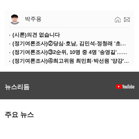
박주용
(시론)의견 없습니다
(정기여론조사)②당심·호남, 김민석-정청래 '초접전'
(정기여론조사)③2순위, 10명 중 4명 '송영길'…정청래 '한 자릿수'
(정기여론조사)④최고위원 최민희·박선원 '양강'…서미화·이성윤·임미애 뒤이어
뉴스리듬
주요 뉴스