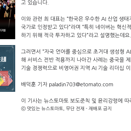
고 있습니다
.
이와 관련 최 대표는
“
한국은 우수한
AI
산업 생태
국가로 인정받고 있다
”
라며
“
특히 네이버는 혁신적
하기 위해 적극 투자하고 있다
”
라고 설명했는데요
그러면서
“
자국 언어를 중심으로 초거대 생성형
A
해 서비스 전반 적용까지 나아간 사례는 중국을 
기술 경쟁력으로 비영어권 지역
AI
기술 리더십 
배덕훈 기자 paladin703@etomato.com
이 기사는 뉴스토마토 보도준칙 및 윤리강령에 따
ⓒ 맛있는 뉴스토마토, 무단 전재 - 재배포 금지