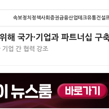
속보
정치
정책
사회
증권
금융
산업
테크
유통
건설
 위해 국가·기업과 파트너십 구축
 기업 간 협력 강조