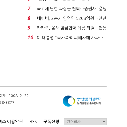
빈 매대 채우며 문 연 ...
7
국고채 담합 과징금 철퇴…증권사 '충당
금 폭탄' 우려...
8
네이버, 2분기 영업익 5203억원…전년
비 0.2% 감소...
9
카카오, 올해 임금협약 최종 타결…연봉
6.3% 인상·격려...
10
이 대통령 "국가폭력 피해자에 사과…
적극적 조사로 진...
 2008. 2. 22
28-3377
비스 이용약관
RSS
구독신청
I
I