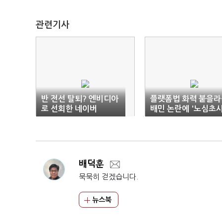
관련기사
반 전선 탈퇴? 엔비디아
플랫폼법 화력 붙을라
로 선회한 네이버
배민 논란에 '노심초사
배덕훈
묵묵히 걷겠습니다.
뉴스북