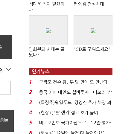
집다운 집이 필요하
편의점 전성시대
다
영화관의 시대는 끝
"CD로 구워오세요"
났다?
순
인기뉴스
1
구광모-젠슨 황, 두 달 만에 또 만난다…
로봇·AI 등 논...
2
중국 이어 대만도 설비투자…메모리 ‘삼
국전쟁’
3
(특징주)윙입푸드, 경영진 주가 부양 의
지에 상한가...
4
(현장+)"팔 생각 접고 호가 높여
요"…'덜 똘똘한 한 채' 20...
5
비트코인도 국가자산으로…'보관·평가·
처분' 기준은 ...
6
(현장+)"12일엔 물건 다 들어와요"…