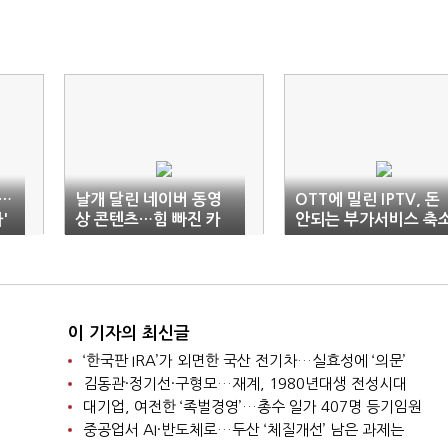
…
날개 달린 네이버 동영
OTT에 밀린 IPTV, 돈
'
상 콘텐츠…힘 빠진 카
안되는 부가서비스 축
카오
이 기자의 최신글
‘한국판 IRA’가 외면한 국산 전기차…실효성에 ‘의문’
김동관·정기선·구형모…재계, 1980년대생 전성시대
대기업, 여전한 ‘족벌경영’…총수 일가 407명 등기임원
중공업서 AI·반도체로…두산 ‘체질개선’ 남은 과제는