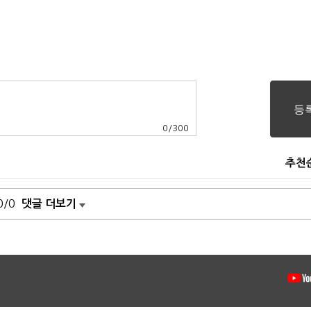
0
/
300
추천
0/0
댓글 더보기