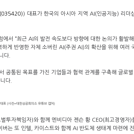
(035420)
) 대표가 한국의 아시아 지역
AI(
인공지능
)
리더
포럼에서
“
최근
AI
의 발전 속도보다 방향에 대한 논의가 활발
력하게 반영한 자체 소버린
AI(
주권
AI)
의 확산을 위해 여러 
니다
.
서 공통된 목표를 가진 기업들과 협력 관계를 구축해 글로벌
습니다
.
 대표 (사진=대한상공회의소 유튜브 캡처)
로벌투자책임자
)
와 함께 엔비디아 젠슨 황
CEO(
최고경영자
)
이버는 또 인텔
,
카이스트와 함께
AI
반도체 생태계 마련에 