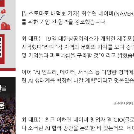
[뉴스토마토 배덕훈 기자] 최수연 네이버(
NAVER
를 위한 기업 간 협력을 강조했습니다
.
최 대표는
19
일 대한상공회의소가 개최한 제주
시작했다
”
라며
“
각 지역의 문화와 가치를 보다 강
및 기업들과 파트너십을 구축할 것
”
이라고 밝혔습
이어
“AI
인프라
,
데이터
,
서비스 등 다양한 영역에
린
AI
생태계를 확장해 나갈 계획
”
이라고 덧붙였
최수연 네이버
최 대표는 최근 이해진 네이버 창업자 겸
GIO(
글
나 소버린
AI
협력 방안을 논의한 바 있는데요
.
네