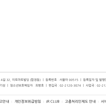
길 32, 이토마토빌딩 (합정동) ㅣ 등록번호 : 서울아 00515 ㅣ 등록일자 및 발행일자 :
성 ㅣ 청소년보호책임자 : 최병호 ㅣ 편집국 : 02-2128-3874 ㅣ 사업국 : 02-21
고안내
개인정보취급방침
IR CLUB
고충처리인제도 안내
서
I
I
I
I