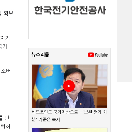
십 확보
해지기
국가
뉴스리듬
 소버
비트코인도 국가자산으로…'보관·평가·처
를 만
분' 기준은 숙제
진력하