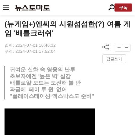
구독
(뉴게임+)엔씨의 시원섭섭한(?) 여름 게
임 '배틀크러쉬'
입력: 2024-07-01 16:46:32
수정: 2024-07-01 17:52:04
답글쓰기
귀여운 신화 속 영웅의 난투
초보자에겐 '높은 벽' 실감
배틀로얄 모드는 도전해 볼 만
과금에 '페이 투 윈' 없어
"플레이스테이션·엑스박스도 준비"