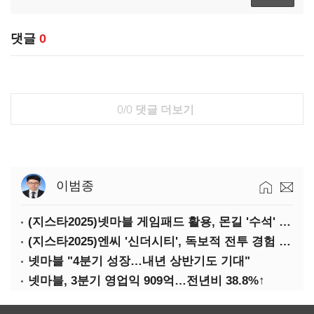
댓글
0
0/0
댓글 더보기
이범종
(지스타2025)넷마블 게임패드 활용, 몬길 '수석' 7대죄 '차석'
(지스타2025)엔씨 '신더시티', 독보적 전투 경험 필요
넷마블 "4분기 성장…내년 상반기도 기대"
넷마블, 3분기 영업익 909억…전년비 38.8%↑