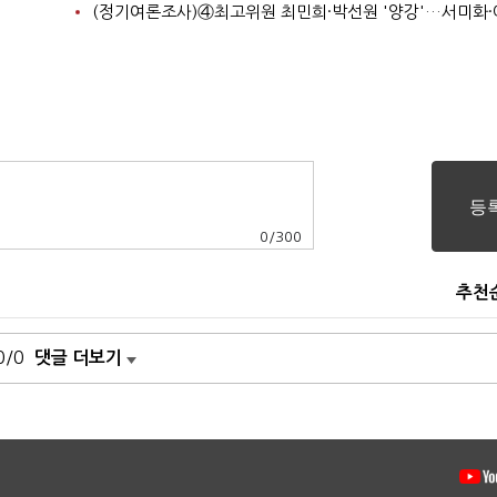
0
/
300
추천
0/0
댓글 더보기