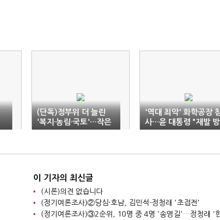
(단독)정부위 더 늘린
'역대 최악' 화학공장 
'복지·농림·국토'…작은
사…윤 대통령 "재발 방
정부 '역행'
지대책 만전"
이 기자의 최신글
(시론)의견 없습니다
(정기여론조사)②당심·호남, 김민석-정청래 '초접전'