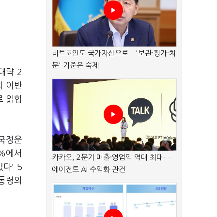
비트코인도 국가자산으로…'보관·평가·처
분' 기준은 숙제
대략 2
의 이반
로 읽힙
 국정운
1%에서
카카오, 2분기 매출·영업익 역대 최대…
다' 5
에이전트 AI 수익화 관건
대통령의