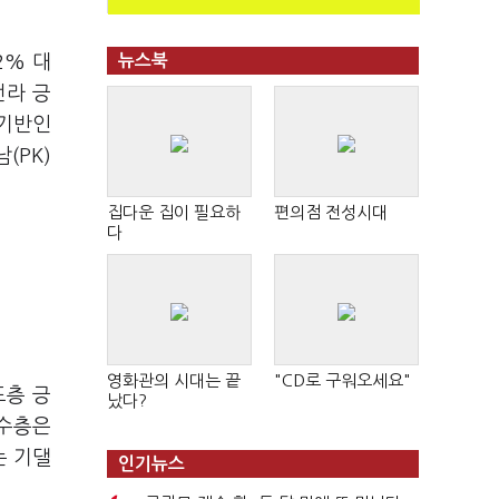
2% 대
뉴스북
전라 긍
 기반인
(PK)
집다운 집이 필요하
편의점 전성시대
다
영화관의 시대는 끝
"CD로 구워오세요"
도층 긍
났다?
보수층은
는 기댈
인기뉴스