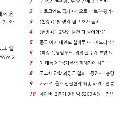
1
구광모-젠슨 황, 두 달 만에 또 만난다…
로봇·AI 등 논...
2
비트코인도 국가자산으로…'보관·평가·
에서 윤
처분' 기준은 ...
3
(현장+)"팔 생각 접고 호가 높여
가가 압
요"…'덜 똘똘한 한 채' 20...
4
(현장+)"12일엔 물건 다 들어와요"…
빈 매대 채우며 문 연 ...
5
중국 이어 대만도 설비투자…메모리 ‘삼
했고 셀
국전쟁’
6
(특징주)윙입푸드, 경영진 주가 부양 의
ww.s
지에 상한가...
7
이 대통령 "국가폭력 피해자에 사과…
적극적 조사로 진...
8
국고채 담합 과징금 철퇴…증권사 '충당
금 폭탄' 우려...
9
카카오, 올해 임금협약 최종 타결…연봉
6.3% 인상·격려...
10
네이버, 2분기 영업익 5203억원…전년
비 0.2% 감소...