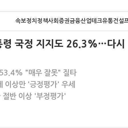
속보
정치
정책
사회
증권
금융
산업
테크
유통
건설
령 국정 지지도 26.3%…다시
53.4% "매우 잘못" 질타
세 이상만 '긍정평가' 우세
차 절반 이상 '부정평가'