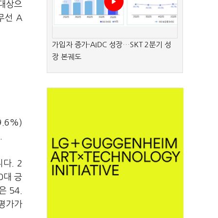
 대상으
무선 A
가입자 증가·AIDC 성장…SKT 2분기 성
장 본궤도
.6%)
.
다. 2
50대 긍
 54.
정평가가