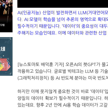
AI(
인공지능
)
산업이 발전하면서
LLM(
거대언어
다
. AI
모델이 학습을 넘어 추론의 영역으로 확대
필수적이기 때문입니다
. ‘
데이터
’
의 중요성이 대두
주해지는 모습인데요
.
이에 데이터와 관련한 산업
[뉴스토마토 배덕훈 기자] 오픈
AI
의 챗
GPT
가 몰
작용하고 있습니다
.
글로벌 빅테크는
LLM
등 기
(
그래픽처리장치
)
등
AI
반도체 분야는 미국 반도
하지만 이에 못지않게 중요한 것이 바로
‘
데이터
’
양질의 데이터 확보가 필수적이기 때문입니다
.
있는데요
.
향후
2
년 안에
AI
용 학습 데이터가 고