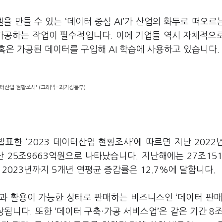
델을 만들 수 있는
‘
데이터 중심
AI’
가 산업의 화두로 떠오르
 가공하는 작업이 필수적입니다
.
이에 기업들 역시 자체적으
혹은 가공된 데이터를 구입해
AI
학습에 사용하고 있습니다
.
데이터산업 현황조사' (그래픽=과기정통부)
 발표한
‘2023
데이터산업 현황조사
’
에 따르면 지난
2022
난
25
조
9663
억원으로 나타났습니다
.
지난해에는
27
조
15
터
2023
년까지
5
개년 연평균 증감률은
12.7%
에 달합니다
.
과 활용이 가능한 상태로 판매하는 비즈니스인
‘
데이터 판매
예상됩니다
.
또한
‘
데이터 구축·가공 서비스업
’
은 같은 기간
8