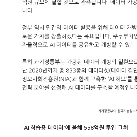
억원 규모에 달할 것으로 관측됩니다
.
데이터 가공
니다
.
정부 역시 민간의 데이터 활용을 위해 데이터 개
로운 가치를 창출하겠다는 목표입니다
.
주무부처인
자율적으로
AI
데이터를 공유하고 개방할 수 있는
특히 과기정통부는 가공된 데이터 개방의 일환으
난
2020
년까지 총
833
종의 데이터셋
(
데이터 집
정보사회진흥원
(NIA)
과 함께 구축한
‘AI
허브
’
를 
전략 분야를 선정해
AI
데이터를 구축할 예정입니
과기정통부와 한국지능정보사회진
'AI 학습용 데이터'에 올해 558억원 투입 그쳐