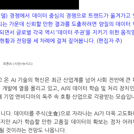
모델
)
경쟁에서 데이터 중심의 경쟁으로 트렌드가 옮겨가고
되는 가운데 신뢰할 만한 결과를 도출하려면 양질의 데이터
되면서 글로벌 각국 역시
‘
데이터 주권
’
을 지키기 위한 움직
 현황과 전망을 세 차례에 걸쳐 짚어봅니다
. (
편집자 주
)
오픈AI (사진=뉴시스)
고 온
AI
기술의 혁신은 최근 산업계를 넘어 사회 전반에 큰
술 개발에 열을 올리고 있고
, AI
의 데이터 학습 및 처리 장치
체 기업 엔비디아의 독주 속 호황 산업으로 각광받는 모습입
입니다
.
데이터를 주식
(
主食
)
으로 자라나는
AI
가 더욱 고도
하지만
AI
가 학습할 만한 고품질 데이터의 확보는 점차 어
갈될 것이라는 전망도 나옵니다
.