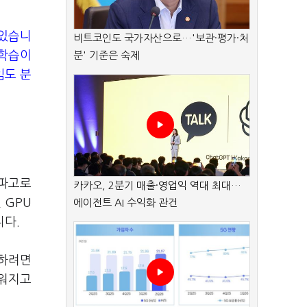
 있습니
비트코인도 국가자산으로…'보관·평가·처
 학습이
분' 기준은 숙제
임도 분
 파고로
카카오, 2분기 매출·영업익 역대 최대…
인
GPU
에이전트 AI 수익화 관건
니다
.
화하려면
려워지고