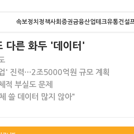
속보
정치
정책
사회
증권
금융
산업
테크
유통
건설
 또 다른 화두 '데이터'
도
사업' 진력…2조5000억원 규모 계획
체적 부실도 문제
체 쓸 데이터 많지 않아"