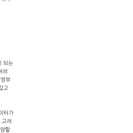
이 되는
허브
“
정부
갖고
이터가
 고려
지양할