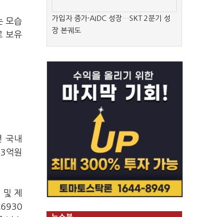
가입자 증가·AIDC 성장…SKT 2분기 성
는 모습
장 본궤도
로 보유
년 국내
13
억원
 및 제
조
6930