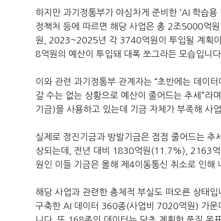
하지만 과기정통부가 야심차게 준비한
‘AI
학습용 
정책처 등에 따르면 해당 사업은 총
2
조
5000
억원
원
, 2023~2025
년 각
3740
억원이 투입될 계획
8
억원의 예산이 투입돼 대폭 쪼그라든 모습입니다
이와 관련 과기정통부 관계자는
“
초반에는 데이터
갈 수는 없는 상황으로 예산이 줄어드는 추세
”
라
기금
)
을 사용하고 있는데 기금 자체가 부족해 사
실제로 정진기금과 방발기금은 점점 줄어드는 추
상되는데
,
전년 대비
1830
억원
(11.7%), 2163
억
원인 이들 기금은 올해 제
4
이동통신 취소로 인해
해당 사업과 관련한 총체적 부실도 떠오른 상태입
구축한
AI
데이터
360
종
(
사업비
7020
억원
)
가운
니다
.
또
168
종의 데이터는 당초 계획한 품질 목