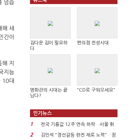
뉴스북
를 넘습
대해 새
 민간이
집다운 집이 필요하
편의점 전성시대
다
통해 지
한국지능
등
10
대
영화관의 시대는 끝
"CD로 구워오세요"
났다?
인기뉴스
1
전국 기름값 12주 연속 하락…서울 휘
발윳값 1909원...
2
김민석 "경선갈등 완전 제로 노력"…정