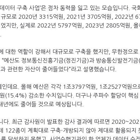
데이터 구축 사업
’
은 점차 동력을 잃고 있는 모습입니다
.
국
 규모로
2020
년 3315억원
, 2021
년
3705
억원
, 2022
년
6
이었지만
,
실제로
2022
년
5797
억원
, 2023
년
2805
억원
,
올
.
에 대한 역할이 강해서 대규모로 구축을 했지만
,
무한정으로
며
“
예산도 정보통신진흥기금
(
정진기금
)
과 방송통신발전기금
업과 관련한 자산이 줄어들었다
”
라고 설명했습니다
.
세인데요
.
올해 예산은 각각
1
조
3797
억원
, 1
조
2527
억원으
원
(15.4%)
감소한 수치입니다
.
더구나 주파수 할당이 핵심
 내년에도 줄어들 것으로 예상됩니다
.
니다
.
최근 감사원이 발표한 감사 결과에 따르면
2020~202
데
122
종이 계획대로 구축·개방되지 않아 제대로 활용되지
표를 달성하지 못했고
,
사업수행기관인 한 업체가 데이터 수