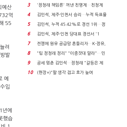
청래 "반명 공세 사...
3
'정청래 책임론' 꺼낸 친명계…친청계
회예산
는 추가투표 때리기...
4
김민석, 제주·인천서 승리…누적 득표율
732
억
'1위 탈환'(종합)...
해
55
5
김민석, 누적 45.42%로 경선 1위…정
청래와 격차 0.86%p(...
6
김민석, 제주·인천 당대표 경선서 '1
위'(1보)...
7
전쟁에 원유 공급망 흔들리자…K-정유,
 늘려
에너지안보 핵심...
8
"팀 정청래 정리" "이중잣대 말라"…민
(
방발
주 최고위원 계파 다...
9
공세 멈춘 김민석…정청래 "갈등은 제
가 수습"
10
(현장+)"팔 생각 접고 호가 높여
로 예
요"…'덜 똘똘한 한 채' 20...
 수입
1
년에
 못했습
집비
1