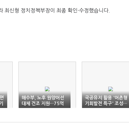
라 최신형 정치정책부장이 최종 확인·수정했습니다.
면
해수부, 노후 원양어선
국공유지 활용 '어촌형
기
대체 건조 지원…75억
기회발전 특구' 조성…
원 투입
어선은행 설립