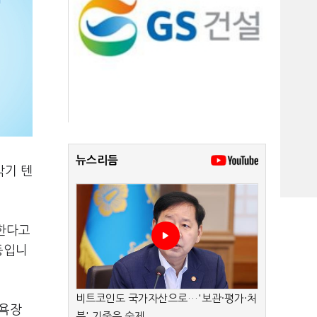
뉴스리듬
박기 텐
시한다고
등입니
비트코인도 국가자산으로…'보관·평가·처
수욕장
분' 기준은 숙제