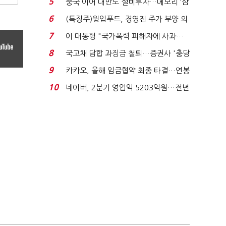
5
중국 이어 대만도 설비투자…메모리 ‘삼
국전쟁’
6
(특징주)윙입푸드, 경영진 주가 부양 의
지에 상한가...
7
이 대통령 "국가폭력 피해자에 사과…
적극적 조사로 진...
8
국고채 담합 과징금 철퇴…증권사 '충당
금 폭탄' 우려...
9
카카오, 올해 임금협약 최종 타결…연봉
6.3% 인상·격려...
10
네이버, 2분기 영업익 5203억원…전년
비 0.2% 감소...