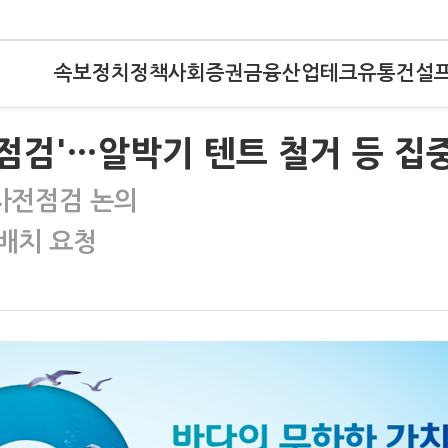
속보
정치
정책
사회
증권
금융
산업
테크
유통
건설
 점검'…알박기 텐트 철거 등 집
 사전점검 논의
배치 요청