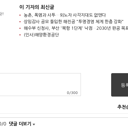
이 기자의 최신글
다!
농촌, 폭염과 사투…외노자 사각지대도 없앤다
상임감사 공모 돌입한 해진공 "투명경영 체계 한층 강화"
해수부 신청사, 부산 '북항 1단계' 낙점…2030년 완공 목
(인사)해양환경공단
0
/
300
추천
0/0
댓글 더보기