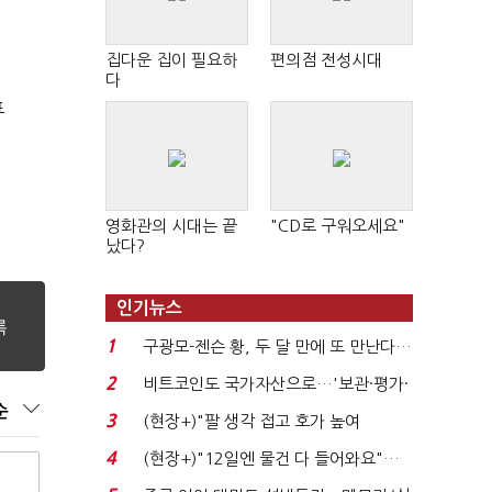
집다운 집이 필요하
편의점 전성시대
다
표
영화관의 시대는 끝
"CD로 구워오세요"
났다?
인기뉴스
1
구광모-젠슨 황, 두 달 만에 또 만난다…
로봇·AI 등 논...
2
비트코인도 국가자산으로…'보관·평가·
순
처분' 기준은 ...
3
(현장+)"팔 생각 접고 호가 높여
요"…'덜 똘똘한 한 채' 20...
4
(현장+)"12일엔 물건 다 들어와요"…
빈 매대 채우며 문 연 ...