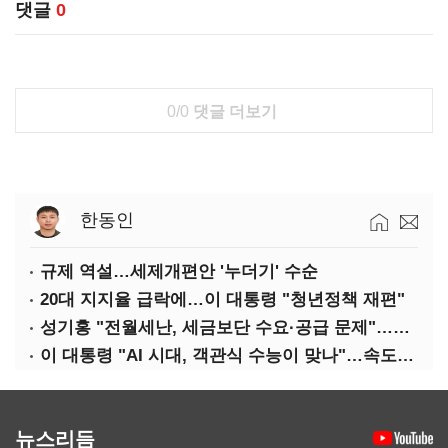
댓글
0
0/0
댓글 더보기
한동인
규제 역설…세제개편안 '누더기' 수순
20대 지지율 급락에…이 대통령 "청년정책 재편"
성기홍 "전월세난, 세금보단 수요·공급 문제"…닥공 시사
이 대통령 "AI 시대, 객관식 수능이 맞나"…속도전 '경계'
뉴스리듬