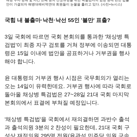
해병 수사 방해 및 사건 은폐 등의 진상규명을 위한 특별검사의 임명 등에 관한 법률
안이 가결되자 해병대예비역연대 회원들이 눈물을 흘리고 있다. (사진=뉴시스)
국힘 내 불출마·낙천·낙선 55인 '불만' 표출?
3일 국회에 따르면 국회 본회의를 통과한 '채상병 특
검법'이 최종 자구 검토를 거쳐 정부에 이송되면 대통
령은 15일 이내에 법안을 공표하거나 거부권을 행사
해야 합니다.
윤 대통령의 거부권 행사 시점은 국무회의가 열리는
오는 14일이 유력한데요. 거부권 행사에 따라 국회로
돌아올 채상병 특검법은 27~28일 21대 국회 마지막
본회의에서 표결에 부쳐질 예정입니다.
'채상병 특검법'을 국회에서 재의결하면 과반수 출석
과 출석의원 3분의 2 찬성이 필요한데, 21대 국회 구
성상 재적의원 295명 전원(윤관석 민주당 의원 구속