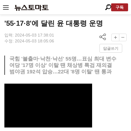
구독
'55·17·8'에 달린 윤 대통령 운명
입력: 2024-05-03 17:38:01
수정: 2024-05-03 18:05:06
답글쓰기
국힘 '불출마·낙천·낙선' 55명…표심 최대 변수
여당 '17명 이상' 이탈 땐 채상병 특검 재의결
범야권 192석 압승…22대 '8명 이탈' 땐 통과