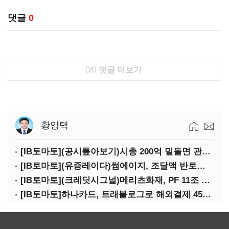
댓글
0
0/0
댓글 더보기
황양택
[IB토마토](공시톺아보기)시총 200억 밑돌면 관리종목…상폐 피하려면
[IB토마토](유증레이다)썸에이지, 조달액 반토막…시총 200억 못 넘으면 철회
[IB토마토](크레딧시그널)메리츠화재, PF 11조 노출…부동산 사업성 저하 우려
[IB토마토]하나카드, 트래블로그로 해외결제 45% 장악…카드이익은 제자리