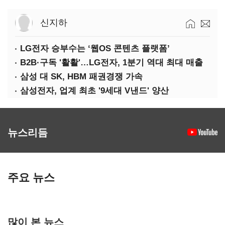
신지하
LG전자 승부수는 ‘웹OS 콘텐츠 플랫폼’
B2B·구독 '활활'…LG전자, 1분기 역대 최대 매출
삼성 대 SK, HBM 패권경쟁 가속
삼성전자, 업계 최초 '9세대 V낸드' 양산
뉴스리듬
주요 뉴스
많이 본 뉴스