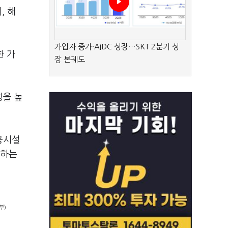
, 해
가입자 증가·AIDC 성장…SKT 2분기 성
한 가
장 본궤도
성을 높
공시설
축하는
부)