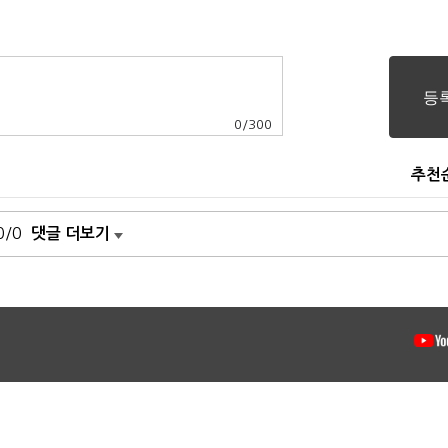
0
/
300
추천
0/0
댓글 더보기