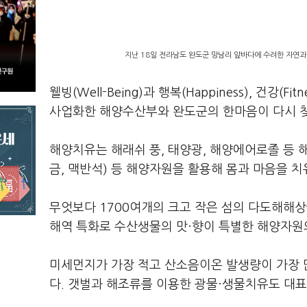
지난 18일 전라남도 완도군 망남리 앞바다에 수려한 자연과
웰빙(Well-Being)과 행복(Happiness), 건강
사업화한 해양수산부와 완도군의 한마음이 다시 찾
해양치유는 해래쉬 풍, 태양광, 해양에어로졸 등 해
금, 맥반석) 등 해양자원을 활용해 몸과 마음을 
무엇보다 1700여개의 크고 작은 섬의 다도해해상
해역 특화로 수산생물의 맛·향이 특별한 해양자원
미세먼지가 가장 적고 산소음이온 발생량이 가장 
다. 갯벌과 해조류를 이용한 광물·생물치유도 대