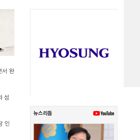
면서 완
와 섬
뉴스리듬
장 인