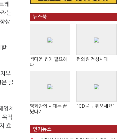
스트레
나라는
뉴스북
 향상
진할
집다운 집이 필요하
편의점 전성시대
다
복지부
성은 클
영화관의 시대는 끝
"CD로 구워오세요"
"해양치
났다?
유 목적
지 효
인기뉴스