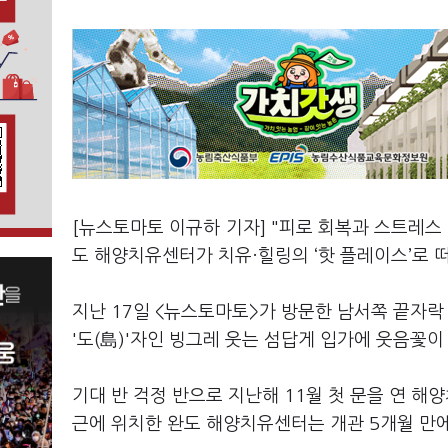
[뉴스토마토 이규하 기자] "피로 회복과 스트레스
도 해양치유센터가 치유·힐링의 ‘핫 플레이스’로 
지난 17일 <뉴스토마토>가 방문한 남서쪽 끝자락 
'도(島)'자인 빙그레 웃는 섬답게 입가에 웃음꽃
기대 반 걱정 반으로 지난해 11월 첫 문을 연 
근에 위치한 완도 해양치유센터는 개관 5개월 만