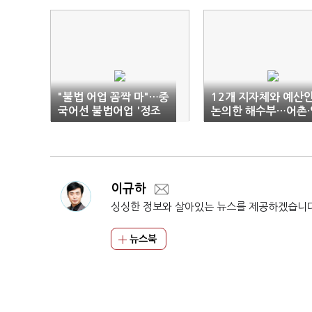
"불법 어업 꼼짝 마"…중
12개 지자체와 예산
국어선 불법어업 '정조
논의한 해수부…어촌·
준'
안 활력에 방점
이규하
싱싱한 정보와 살아있는 뉴스를 제공하겠습니
뉴스북