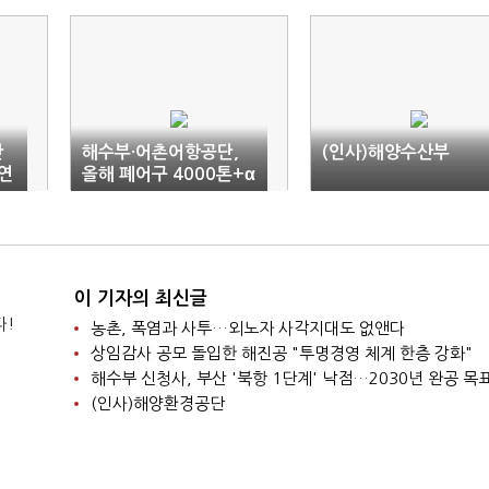
안
해수부·어촌어항공단,
(인사)해양수산부
연
올해 폐어구 4000톤+α
수거 지원
이 기자의 최신글
다!
농촌, 폭염과 사투…외노자 사각지대도 없앤다
상임감사 공모 돌입한 해진공 "투명경영 체계 한층 강화"
해수부 신청사, 부산 '북항 1단계' 낙점…2030년 완공 목
(인사)해양환경공단