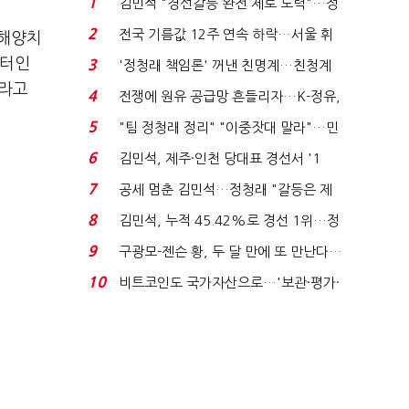
1
김민석 "경선갈등 완전 제로 노력"…정
청래 "반명 공세 사...
2
전국 기름값 12주 연속 하락…서울 휘
 해양치
발윳값 1909원...
센터인
3
'정청래 책임론' 꺼낸 친명계…친청계
이라고
는 추가투표 때리기...
4
전쟁에 원유 공급망 흔들리자…K-정유,
에너지안보 핵심...
5
"팀 정청래 정리" "이중잣대 말라"…민
주 최고위원 계파 다...
6
김민석, 제주·인천 당대표 경선서 '1
위'(1보)...
7
공세 멈춘 김민석…정청래 "갈등은 제
가 수습"
8
김민석, 누적 45.42%로 경선 1위…정
청래와 격차 0.86%p(...
9
구광모-젠슨 황, 두 달 만에 또 만난다…
로봇·AI 등 논...
10
비트코인도 국가자산으로…'보관·평가·
처분' 기준은 ...