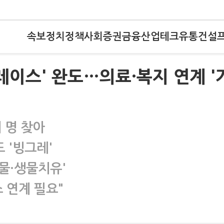
속보
정치
정책
사회
증권
금융
산업
테크
유통
건설
레이스' 완도…의료·복지 연계 '
 명 찾아
 '빙그레'
물·생물치유'
 연계 필요"