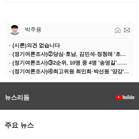
박주용
(시론)의견 없습니다
(정기여론조사)②당심·호남, 김민석-정청래 '초접전'
(정기여론조사)③2순위, 10명 중 4명 '송영길'…정청래 '한 자릿수'
(정기여론조사)④최고위원 최민희·박선원 '양강'…서미화·이성윤·임미애 뒤이어
뉴스리듬
주요 뉴스