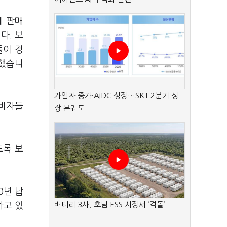
에 판매
다. 보
들이 경
 했습니
가입자 증가·AIDC 성장…SKT 2분기 성
소비자들
장 본궤도
도록 보
0년 납
배터리 3사, 호남 ESS 시장서 ‘격돌’
하고 있