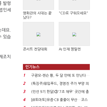
를 발령
 법인세
영화관의 시대는 끝
"CD로 구워오세요"
났다?
는데요.
수 있습
콘서트 전당대회
AI 인재 쟁탈전
제재조치
인기뉴스
1
구광모-젠슨 황, 두 달 만에 또 만난다…
로봇·AI 등 논...
2
(특징주)윙입푸드, 경영진 주가 부양 의
지에 상한가...
3
(민선 9기 한달)③'7조 채무' 곳간에 충
격…추미애, 20년...
4
[IB토마토]유증·CB 줄줄이 무산…코스
닥 벌점 급증에 ...