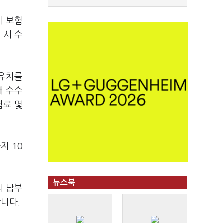
이 보험
 시 수
 유치를
매 수수
험료 몇
지 10
뉴스북
의 납부
니다.