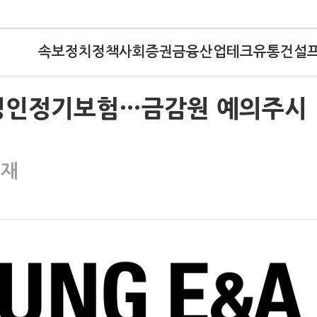
속보
정치
정책
사회
증권
금융
산업
테크
유통
건설
경영인정기보험…금감원 예의주시
제재