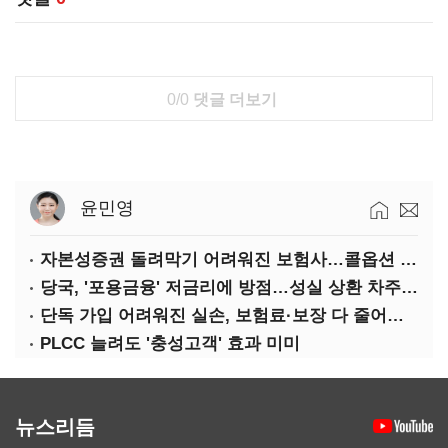
0/0
댓글 더보기
윤민영
자본성증권 돌려막기 어려워진 보험사…콜옵션 부담 급증
당국, '포용금융' 저금리에 방점…성실 상환 차주는 '역차별'
단독 가입 어려워진 실손, 보험료·보장 다 줄어든 5세대는?
PLCC 늘려도 '충성고객' 효과 미미
뉴스리듬