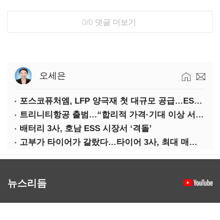
0/0
댓글 더보기
오세은
포스코퓨처엠, LFP 양극재 첫 대규모 공급…ESS 시장 공략
트리니티항공 출범…“합리적 가격·기대 이상 서비스로 승부”
배터리 3사, 호남 ESS 시장서 ‘격돌’
고부가 타이어가 갈랐다…타이어 3사, 최대 매출에도 영업익 희비
뉴스리듬