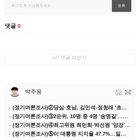
댓글
0
0/0
댓글 더보기
박주용
(정기여론조사)②당심·호남, 김민석-정청래 '초접전'
(정기여론조사)③2순위, 10명 중 4명 '송영길'…정청래 '한 자릿수'
(정기여론조사)④최고위원 최민희·박선원 '양강'…서미화·이성윤·임미애 뒤이어
(정기여론조사)⑤이 대통령 지지율 47.7%…일주일 만에 다시 40%대