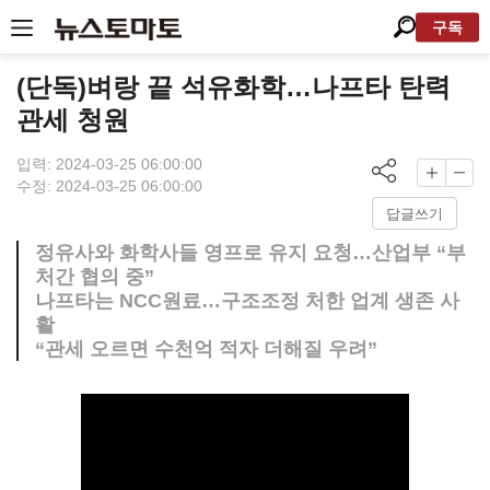
구독
(단독)벼랑 끝 석유화학…나프타 탄력
관세 청원
입력: 2024-03-25 06:00:00
수정: 2024-03-25 06:00:00
답글쓰기
정유사와 화학사들 영프로 유지 요청…산업부 “부
처간 협의 중”
나프타는 NCC원료…구조조정 처한 업계 생존 사
활
“관세 오르면 수천억 적자 더해질 우려”