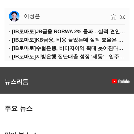
이성은
[IB토마토]JB금융 RORWA 2% 돌파…실적 견인은 은행 아닌 캐피탈
[IB토마토]KB금융, 비용 늘었는데 실적 효율은 개선…증권 호황 효과
[IB토마토]수협은행, 비이자이익 확대 늦어진다…공모운용사 인가 연말로
[IB토마토]지방은행 집단대출 성장 '제동'…입주절벽에 반사이익도 희박
뉴스리듬
주요 뉴스