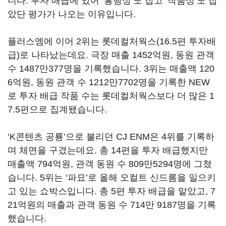
니다
.
투자 배급에 있어
‘
흥행성
’
도 잡고
‘
작품성
’
도 잡
았단 평가가 나오는 이유입니다
.
플러스엠에 이어 2
위는 롯데컬처웍스(16.5편 투자배
급)로 나타났는데요. 극장
매출
1452
억원
,
동원 관객
수
1487
만
377
명을 기록했습니다
.
3
위는 매출액
120
6
억원
,
동원 관객 수
1212
만
7702
명을 기록한
NEW
로 투자 배급 작품 수는 롯데컬처웍스보다 더 많은
1
7.5
편으로 집계됐습니다
.
‘
K
콘텐츠 공룡
’
으로 불리던
CJ ENM
은
4
위를 기록하
며 체면을 구겼는데요
.
총
14
편을 투자 배급했지만
매출액
794
억원
,
관객 동원 수
809
만
5294
명에 그쳤
습니다
. 5
위는
‘
파묘
’
로 올해 오컬트 신드롬을 일으키
고 있는 쇼박스입니다
.
총
5
편 투자 배급을 맡았고
, 7
21
억원의 매출과 관객 동원 수
714
만
9187
명을 기록
했습니다
.