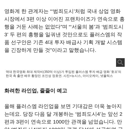
영화계 한 관계자는
“‘
범죄도시
’
처럼 국내 상업 영화
시장에서
3
편 이상 이어진 프랜차이즈가 연속으로 흥
행을 거둔 사례는 없었다
”
며
“‘
서울의 봄
’
과
‘
범죄도시
3’
두 편의 흥행을 일궈낸 것만으로도 플러스엠의 작
품 선구안은 기존
4
대 투자 배급사 기획 개발 시스템
을 긴장하게 만들 것
”
이라고 말했습니다
.
역대 한국영화 최대 제작비(350억 이상)가 투입된 플러스엠 투자 배급 영화 '호프'의
한국 측 출연 배우 황정민 조인성 정호연. 사진=뉴시스, 아이오케이, 넷플릭스
화려한 라인업
,
줄줄이 예고
올해 플러스엠 라인업을 보면 기대감은 더욱 높아지
는데요
.
당장 다음 달 개봉하는
‘
범죄도시
4’
는 앞선
2
편과
3
편이 연속으로
1000
만 관객을 넘었습니다
.
만