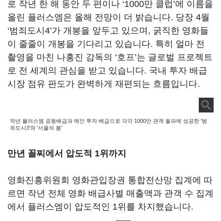
로 작년 한 해 동안 두 편이나
‘1000
만 클럽
’
에 이름을
올린 플러스엠은 올해 전망이 더 밝습니다
.
당장
4
월
‘
범죄도시
4’
가 개봉을 앞두고 있으며, 굵직한 영화들
이 줄줄이 개봉을 기다리고 있습니다
.
특히 얼마 전
촬영을 마친 나홍진 감독의
‘
호프
’
는 글로벌 프로젝트
로 전 세계의 관심을 받고 있습니다
.
국내 투자 배급
시장 점유 판도가 완벽하게 재편되는 흐름입니다
.
작년 플러스엠 공동배급과 메인 투자 배급으로 각각 1000만 관객 돌파에 성공한 '범
죄도시3'와 '서울의 봄'
만년 꼴찌에서 압도적
1위
까지
영화진흥위원회 영화관입장권 통합전산망 집계에 따
르면 작년 전체 영화 배급사별 매출액과 관객 수 집계
에서 플러스엠이 압도적인
1
위를 차지했습니다
.