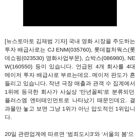
[뉴스토마토 김재범 기자] 국내 영화 시장을 주도하는
투자 배급사로는
CJ ENM(035760)
,
롯데컬처웍스(
롯
데쇼핑(023530)
영화사업부문)
,
쇼박스(086980)
,
NE
W(160550)
등이
있습니다
. 언급된
4
개 회사를
4
대
메이저 투자 배급사로 부르는데요. 메이저 판도가 흔
들리고 있습니다. 작년 극장 매출과 관객 수 집계에서
1위에 등극한 회사가 사실상 '만년꼴찌'로 분류되던
플러스엠 엔터테인먼트로 나타났기 때문인데요.
결
과물만 놓고 보면 그냥 1위가 아닌
압도적인
1위입니
다.
20일 관련업계에 따르면 ‘범죄도시
3’
와
‘
서울의 봄
’
으