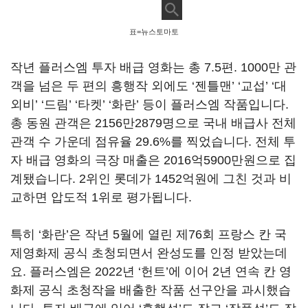
표=뉴스토마토
작년 플러스엠 투자 배급 영화는 총
7.5
편
. 1000
만 관
객을 넘은 두 편의 흥행작 외에도
‘
젠틀맨
’ ‘
교섭
’ ‘
대
외비
’ ‘
드림
’ ‘
타켓
’ ‘
화란
’
등이 플러스엠 작품입니다
.
총 동원 관객은
2156
만
2879
명으로 국내 배급사 전체
관객 수 가운데 점유율
29.6%를 찍었습
니다
.
전체 투
자 배급 영화의 극장 매출은
2016
억5900만원으로 집
계됐습니다. 2위인 롯데가 1452억원에 그친 것과 비
교하면 압도적
1
위로 평가됩니다
.
특히
‘
화란
’
은 작년
5
월에 열린 제
76
회 프랑스 칸 국
제영화제 공식 초청되면서 완성도를 인정 받았는데
요
.
플러스엠은
2022
년
‘
헌트
’
에 이어
2
년 연속 칸 영
화제 공식 초청작을 배출한 작품 선구안을 과시했습