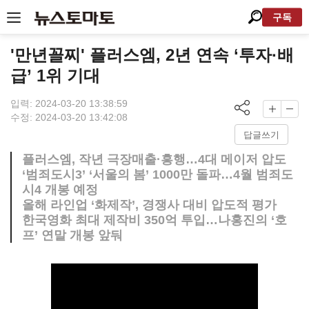
구독
'만년꼴찌' 플러스엠, 2년 연속 ‘투자·배
급’ 1위 기대
입력: 2024-03-20 13:38:59
수정: 2024-03-20 13:42:08
답글쓰기
플러스엠, 작년 극장매출·흥행…4대 메이저 압도
‘범죄도시3’ ‘서울의 봄’ 1000만 돌파…4월 범죄도
시4 개봉 예정
올해 라인업 ‘화제작’, 경쟁사 대비 압도적 평가
한국영화 최대 제작비 350억 투입…나홍진의 ‘호
프’ 연말 개봉 앞둬