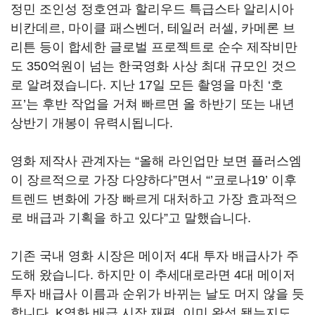
정민 조인성 정호연과 할리우드 특급스타 알리시아
비칸데르
,
마이클 패스벤더
,
테일러 러셀
,
카메론 브
리튼 등이 합세한 글로벌 프로젝트로 순수 제작비만
도
350
억원이 넘는 한국영화 사상 최대 규모인 것으
로 알려졌습니다
.
지난
17
일 모든 촬영을 마친
‘
호
프
’
는 후반 작업을 거쳐 빠르면 올 하반기 또는 내년
상반기 개봉이 유력시됩니다
.
영화 제작사 관계자는
“
올해 라인업만 보면 플러스엠
이 장르적으로 가장 다양하다
”
면서
“’
코로나
19’
이후
트렌드 변화에 가장 빠르게 대처하고 가장 효과적으
로 배급과 기획을 하고 있다
”
고 말했습니다
.
기존 국내 영화 시장은 메이저
4
대 투자 배급사가 주
도해 왔습니다
.
하지만 이 추세대로라면
4
대 메이저
투자 배급사 이름과 순위가 바뀌는 날도 머지 않을 듯
합니다
. K
영화 배급 시장 재편
,
이미 완성 됐는지도