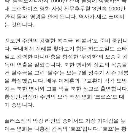
약
‘
범죄도시
4’
까지
1000
만 관객 달성에 성공하면 국
내 프랜차이즈 영화 사상 전무후무할
‘3
연속
1000
만
관객 돌파
’
영광을 안게 됩니다
.
역사가 새로 쓰여지
는 것입니다
.
전도연 주연의 강렬한 복수극
‘
리볼버
’
도 준비 중입니
다
.
국내에선 전례를 찾아보기 힘든 하드보일드 스타
일로 강력한 마니아층을 형성한
‘
무뢰한
’
의 오승욱 감
독이 연출을 맡았습니다
.
북한 병사와 장교의 목숨을
건 탈주극을 그린
‘
탈주
’
는 오는
7
월 성수기 시즌 개봉
을 확정했습니다
.
배우 이제훈과 구교환이 각각 도망
치는 북한 병사와 그를 막을 북한 장교로 출연합니다
.
황정민
-
염정아 주연의 오락 액션 영화
‘
크로스
’
도 대
기 중입니다
.
플러스엠의 막강 라인업 중에서도 가장 기대감을 높
이는 영화는 나홍진 감독의
‘
호프
’
입니다
. ‘
호프
’
는 황