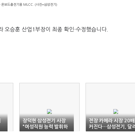
 온보드충전기용 MLCC. (사진=삼성전기)
라 오승훈 산업1부장이 최종 확인·수정했습니다.
회
장덕현 삼성전기 사장
전장 카메라 시장 20배
"여성직원 능력 발휘하
커진다…삼성전기, 달
는 조직문화 만들자"
는 스마트폰 ‘눈’ 방점