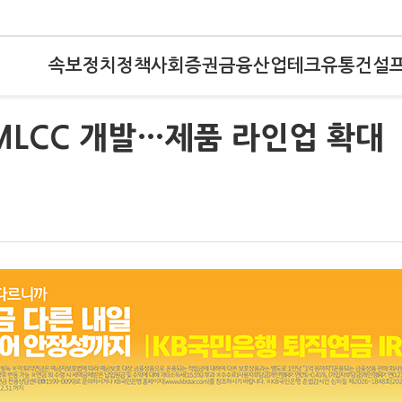
속보
정치
정책
사회
증권
금융
산업
테크
유통
건설
MLCC 개발…제품 라인업 확대