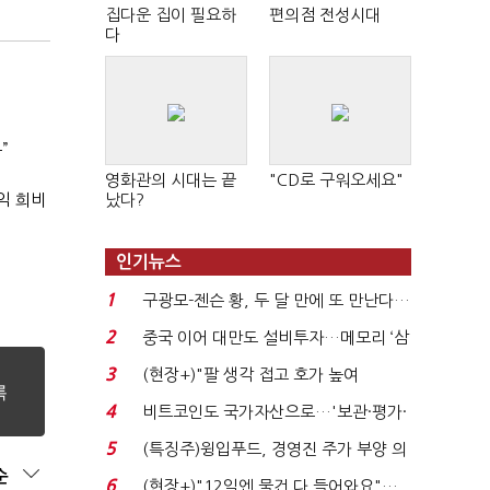
집다운 집이 필요하
편의점 전성시대
다
”
영화관의 시대는 끝
"CD로 구워오세요"
익 희비
났다?
인기뉴스
1
구광모-젠슨 황, 두 달 만에 또 만난다…
로봇·AI 등 논...
2
중국 이어 대만도 설비투자…메모리 ‘삼
국전쟁’
3
(현장+)"팔 생각 접고 호가 높여
요"…'덜 똘똘한 한 채' 20...
4
비트코인도 국가자산으로…'보관·평가·
처분' 기준은 ...
5
(특징주)윙입푸드, 경영진 주가 부양 의
순
지에 상한가...
6
(현장+)"12일엔 물건 다 들어와요"…