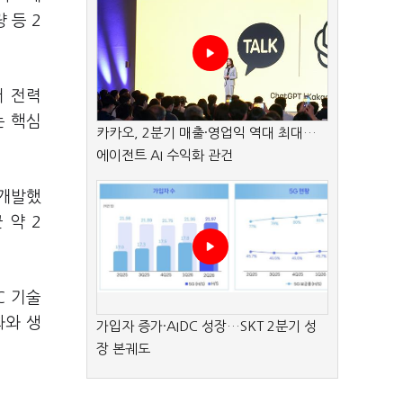
량 등 2
서 전력
는 핵심
카카오, 2분기 매출·영업익 역대 최대…
에이전트 AI 수익화 관건
 개발했
 약 2
C 기술
화와 생
가입자 증가·AIDC 성장…SKT 2분기 성
장 본궤도