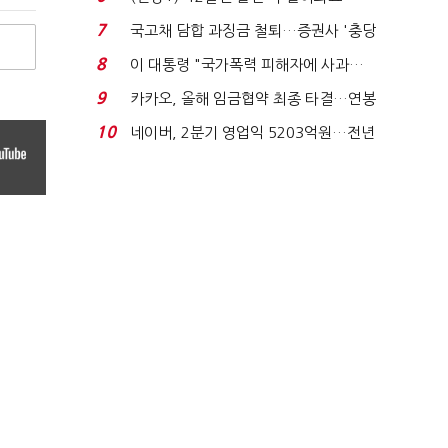
빈 매대 채우며 문 연 ...
7
국고채 담합 과징금 철퇴…증권사 '충당
금 폭탄' 우려...
8
이 대통령 "국가폭력 피해자에 사과…
적극적 조사로 진...
9
카카오, 올해 임금협약 최종 타결…연봉
6.3% 인상·격려...
10
네이버, 2분기 영업익 5203억원…전년
비 0.2% 감소...