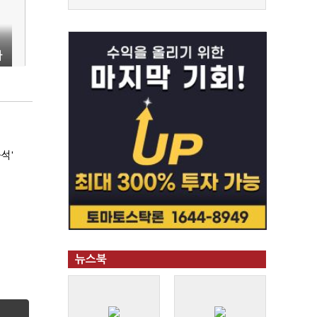
다
석'
뉴스북