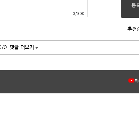
0
/
300
추천
0/0
댓글 더보기