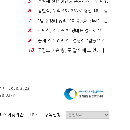
5
전쟁에 원유 공급망 흔들리자…K-정유,
에너지안보 핵심...
6
김민석, 누적 45.42%로 경선 1위…정
청래와 격차 0.86%p(...
7
"팀 정청래 정리" "이중잣대 말라"…민
주 최고위원 계파 다...
8
김민석, 제주·인천 당대표 경선서 '1
위'(1보)...
9
공세 멈춘 김민석…정청래 "갈등은 제
가 수습"
10
구광모-젠슨 황, 두 달 만에 또 만난다…
로봇·AI 등 논...
 2008. 2. 22
28-3377
비스 이용약관
RSS
구독신청
I
I