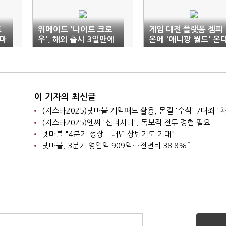
드
위메이드 '나이트 크로
게임 대전 플랫폼 젬피
마
우', 해외 출시 3일만에
온에 '애니팡 월드' 온
매출 천만달러 돌파
이 기자의 최신글
(지스타2025)넷마블 게임패드 활용, 몬길 '수석' 7대죄 '차
(지스타2025)엔씨 '신더시티', 독보적 전투 경험 필요
넷마블 "4분기 성장…내년 상반기도 기대"
넷마블, 3분기 영업익 909억…전년비 38.8%↑