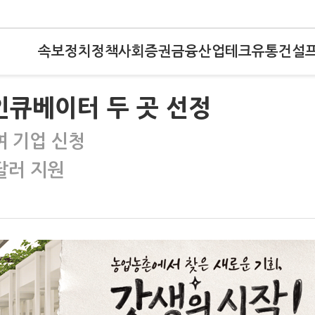
속보
정치
정책
사회
증권
금융
산업
테크
유통
건설
인큐베이터 두 곳 선정
여 기업 신청
 달러 지원