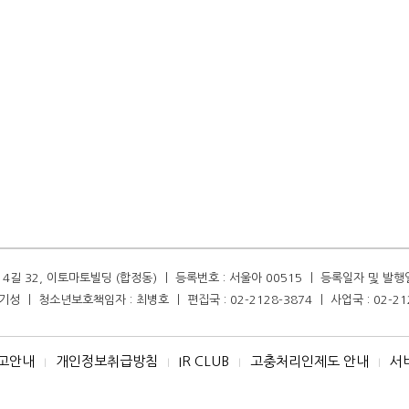
길 32, 이토마토빌딩 (합정동) ㅣ 등록번호 : 서울아 00515 ㅣ 등록일자 및 발행일자 :
성 ㅣ 청소년보호책임자 : 최병호 ㅣ 편집국 : 02-2128-3874 ㅣ 사업국 : 02-21
고안내
개인정보취급방침
IR CLUB
고충처리인제도 안내
서
I
I
I
I