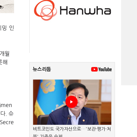
이밍 인
6개월
롯해
뉴스리듬
imen
다. 슈
ecre
비트코인도 국가자산으로…'보관·평가·처
분' 기준은 숙제