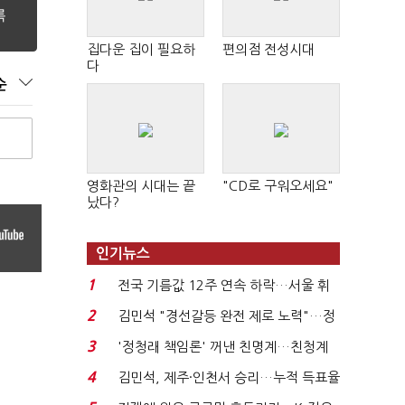
집다운 집이 필요하
편의점 전성시대
다
순
영화관의 시대는 끝
"CD로 구워오세요"
났다?
인기뉴스
1
전국 기름값 12주 연속 하락…서울 휘
발윳값 1909원...
2
김민석 "경선갈등 완전 제로 노력"…정
청래 "반명 공세 사...
3
'정청래 책임론' 꺼낸 친명계…친청계
는 추가투표 때리기...
4
김민석, 제주·인천서 승리…누적 득표율
'1위 탈환'(종합)...