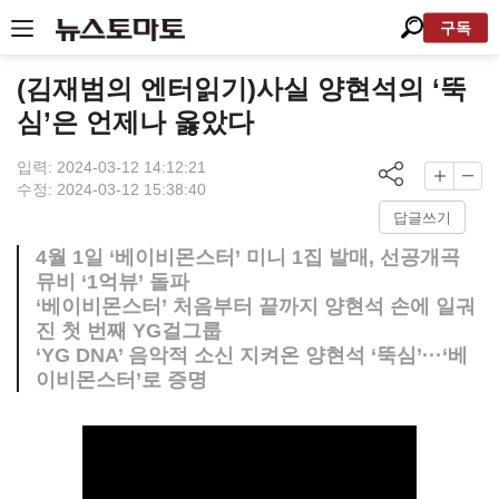
구독
(김재범의 엔터읽기)사실 양현석의 ‘뚝
심’은 언제나 옳았다
입력: 2024-03-12 14:12:21
수정: 2024-03-12 15:38:40
답글쓰기
4월 1일 ‘베이비몬스터’ 미니 1집 발매, 선공개곡
뮤비 ‘1억뷰’ 돌파
‘베이비몬스터’ 처음부터 끝까지 양현석 손에 일궈
진 첫 번째 YG걸그룹
‘YG DNA’ 음악적 소신 지켜온 양현석 ‘뚝심’···‘베
이비몬스터’로 증명