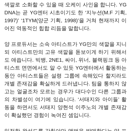
색깔로 소화할 수 있을 때 오케이 사인을 합니다
. YG
DNA
는 곧
YG
엔터 시초이기도 한
‘
지누션
(M.F
기획
,
1997)’ ‘1TYM(
양군 기획
, 1998)’
을 거쳐 현재까지 이
어진 역동적인 힙합 리듬을 말합니다
.
양 프로듀서는 소속 아티스트가
YG
만의 색깔을 지니
되 아티스트만의 고유 색깔을 돋보이게 하기 위해서
도 애씁니다
.
빅뱅
, 2NE1,
싸이
,
위너
,
블랙핑크 등 아
티스트 면면에서도 알 수 있듯
YG
엔터에서 활동하는
동안 아티스트들은 설령 그룹에 속해있다 할지라도
개별 존재감을 확실하게 드러냅니다
.
팀을 통하지 않
고는 얼굴조차 모르는 경우가 대다수인 다른 그룹과
의 차별성이 여기에 있습니다
. ‘
서태지와 아이들
’
활
동을 하면서도 서태지 양현석 이주노의 개별 존재감
이 확실했던 경험이 녹여진 셈입니다.