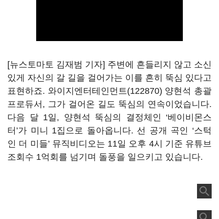
[뉴스토마토 김재범 기자] 주변에 흔들리지 않고 소신
있게 자신의 갈 길을 걸어가는 이를 흔히 뚝심 있다고
표현하죠
.
와이지엔터테인먼트(122870)
양현석 총괄
프로듀서
,
그가 걸어온 길도 뚝심의 연속이었습니다.
다음 달
1
일
,
양현석 뚝심의 결정체인
‘
베이비몬스
터
’
가 미니
1
집으로 돌아옵니다
.
선 공개 곡인
‘
스턱
인 더 미들
’
뮤직비디오는
11
일 오후
4
시 기준 유튜브
조회수
1
억회를 넘기며 돌풍을 일으키고 있습니다
.