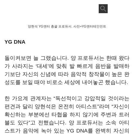
양현석 YG엔터 총괄 프로듀서. 사진=YG엔터테인먼트
YG DNA
돌이켜보면 늘 그랬습니다
.
양 프로듀서는 한때 왔다
가 사라지는
‘
대세
’
에 맞춰 발 빠르게 음반을 발매하
기보단 자신의 신념에 따라 음악적 창작물이 높은 완
성도를 보일 때야 비로소 세상에 내어놓곤 했습니다
.
한 가요계 관계자는
“
독선적이고 강압적일 것이라는
편견과 달리 양현석은 온전히 아티스트
”
라며
“
자신이
확신하는 부분에선 타협을 하지 않기에 주변과 트러
블도 있다
”
고 전했습니다
.
양 프로듀서는 소속 아티
스트가 음악에 녹아 있는
YG DNA
를 완벽히 자신의