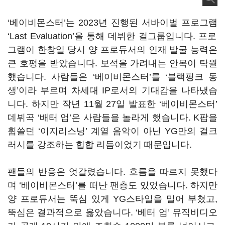
‘베이비몬스터’는
2023
년 진행된 서바이벌 프로그램
‘Last Evaluation’
을 통해 데뷔한 걸그룹입니다
.
프로
그램이 한창일 당시 양 프로듀서의 인재 발굴 능력은
큰 호평을 받았습니다
.
보석을 가려내는 안목이 탁월
했습니다
.
사람들은
‘
베이비몬스터
’
를
‘
블랙핑크 동
생
’
이라 부르며 차세대
IP
로서의 기대감을 나타냈습
니다
.
하지만 작년
11
월
27
일 발표한
‘
베이비몬스터
’
데뷔곡
‘
배터 업
’
은 사람들을 놀라게 했습니다
. K
팝을
휩쓸던
‘
이지리스닝
’
계열 음악이 아닌
YG
만의 걸크
러시를 강조하는 힙합 리듬이었기 때문입니다
.
팬들의 반응은 엇갈렸습니다
.
흐름을 따르지 못했다
며
‘
베이비몬스터
’
를 떠난 팬층도 있었습니다
.
하지만
양 프로듀서는 뚝심 있게
YG
스타일을 밀어 부쳤고
,
뚝심은 결과적으로 옳았습니다
. ‘
베터 업
’
뮤직비디오