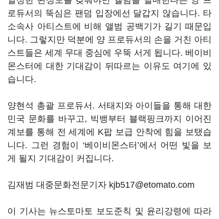
일정한 완성도를 갖춰야만 앨범을 발매한다는 양 프
로듀서의 뚝심은 팬덤 입장에선 달갑지 않습니다
.
타
소속사 아티스트에 비해 앨범 공백기가 길기 때문입
니다
.
그렇지만 덕분에 양 프로듀서의 손을 거친 아티
스트들은 세계 무대 중심에 우뚝 서게 됩니다
.
베이비
몬스터에 대한 기대감이 뒤따르는 이유도 여기에 있
습니다
.
양현석 총괄 프로듀서
.
서태지와 아이들을 통해 대한
민국 문화를 바꾸고
,
빅뱅부터 블랙핑크까지 이어진
계보를 통해 전 세계에
K
팝 보급
안착에 힘을 보탰습
니다
.
그런 경험이
‘
베이비몬스터
’
에서 어떤 빛을 보
게 될지 기대감이 커집니다
.
김재범 대중문화전문기자 kjb517@etomato.com
이 기사는 뉴스토마토 보도준칙 및 윤리강령에 따라