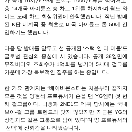
가 공개
10
시간 만에 조회수
1000
만 뷰를 넘어서고
,
총
14
개국 아이튠즈 송 차트
1
위를 차지하며 월드 와
이드 노래 차트 최상위권에 안착했습니다
.
작년 발매
된
K
팝 데뷔곡 중 최초로 미국 아이튠즈 톱
50
에 진
입하기도 했습니다
.
다음 달 발매를 앞두고 선 공개된
‘
스턱 인 더 미들
’
도
글로벌 관심의 중심에 서 있습니다
.
공개
38
일만에
뮤직비디오 조회수가
1
억회를 넘기며
5
세대 걸그룹
가운데 가장 독보적인 질주를 하는 중입니다
.
한 가요 관계자는
“
베이비몬스터는 처음부터 끝까지
모든 것을 양현석 프로듀서가 손을 댄
YG
엔터 첫 번
째 걸그룹이다
.
빅뱅과
2NE1
도 데뷔 당시에는 국내
보이
-
걸 그룹 트렌드와 맞지 않았지만 지금은
YG
의
상징과도 같은 그룹으로 남아 있다
”
며 양 프로듀서의
‘
선택
’
에 신뢰감을 나타냈습니다
.