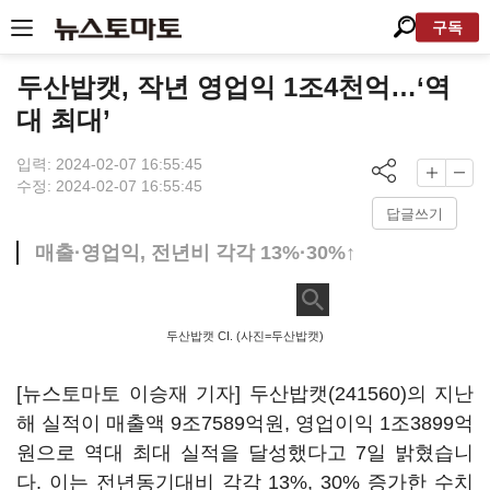
구독
두산밥캣, 작년 영업익 1조4천억…‘역
대 최대’
입력: 2024-02-07 16:55:45
수정: 2024-02-07 16:55:45
답글쓰기
매출·영업익, 전년비 각각 13%·30%↑
두산밥캣 CI. (사진=두산밥캣)
[뉴스토마토 이승재 기자]
두산밥캣(241560)
의 지난
해 실적이 매출액 9조7589억원, 영업이익 1조3899억
원으로 역대 최대 실적을 달성했다고 7일 밝혔습니
다. 이는 전년동기대비 각각 13%, 30% 증가한 수치