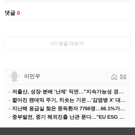
댓글
0
0/0
댓글 더보기
이민우
저출산, 성장·분배 '난제' 직면…"지속가능성 경고등"
짧아진 팬데믹 주기, 치솟는 기온…'감염병 X' 대비해야
지난해 응급실 찾은 중독환자 7766명…66.1%가 '의도적 중독'
중부발전, 중기 해외진출 난관 푼다…"EU ESG 실사 공동 대응"