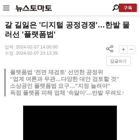
구독
갈 길잃은 '디지털 공정경쟁'…한발 물
러선 '플랫폼법'
입력: 2024-02-07 14:00:00
수정: 2024-02-07 23:13:39
답글쓰기
플랫폼법 '전면 재검토' 선언한 공정위
"업계 여론과 무관…다양한 대안 검토할 것"
소상공인 플랫폼법 요구…"지정 늘려야"
독점 플랫폼 피해 업체 '속앓이'…반발 우려도↑