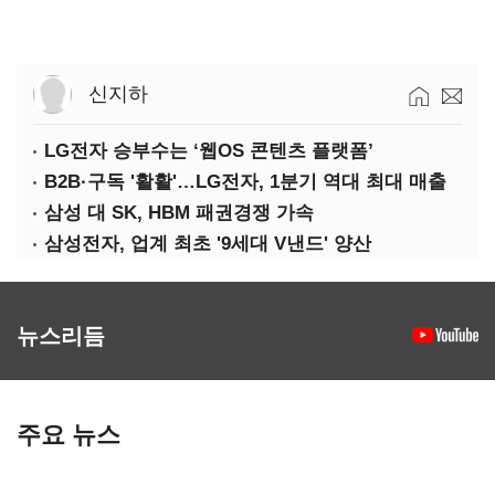
신지하
LG전자 승부수는 ‘웹OS 콘텐츠 플랫폼’
B2B·구독 '활활'…LG전자, 1분기 역대 최대 매출
삼성 대 SK, HBM 패권경쟁 가속
삼성전자, 업계 최초 '9세대 V낸드' 양산
뉴스리듬
주요 뉴스