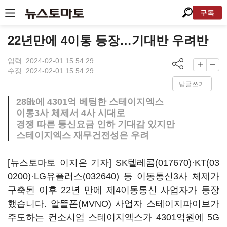
구독
22년만에 4이통 등장…기대반 우려반
입력: 2024-02-01 15:54:29
수정: 2024-02-01 15:54:29
답글쓰기
28㎓에 4301억 베팅한 스테이지엑스
이통3사 체제서 4사 시대로
경쟁 따른 통신요금 인하 기대감 있지만
스테이지엑스 재무건전성은 우려
[뉴스토마토 이지은 기자]
SK텔레콤(017670)
·
KT(03
0200)
·
LG유플러스(032640)
등 이동통신3사 체제가
구축된 이후 22년 만에 제4이동통신 사업자가 등장
했습니다. 알뜰폰(MVNO) 사업자 스테이지파이브가
주도하는 컨소시엄 스테이지엑스가 4301억원에 5G