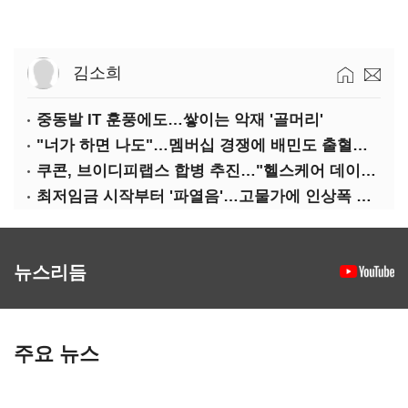
김소희
중동발 IT 훈풍에도…쌓이는 악재 '골머리'
"너가 하면 나도"…멤버십 경쟁에 배민도 출혈경쟁
쿠콘, 브이디피랩스 합병 추진…"헬스케어 데이터 플랫폼 확대"
최저임금 시작부터 '파열음'…고물가에 인상폭 갈등
뉴스리듬
주요 뉴스