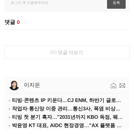
댓글
0
0/0
댓글 더보기
이지은
티빙·콘텐츠 IP 키운다…CJ ENM, 하반기 글로벌 확장 가속
작업자·통신망 이중 관리…통신3사, 폭염 비상대응 돌입
티빙 첫 분기 흑자…"2031년까지 KBO 독점, 웨이브 합병도 속도"
박윤영 KT 대표, AIDC 현장경영…"AX 플랫폼 핵심 인프라로 키운다"