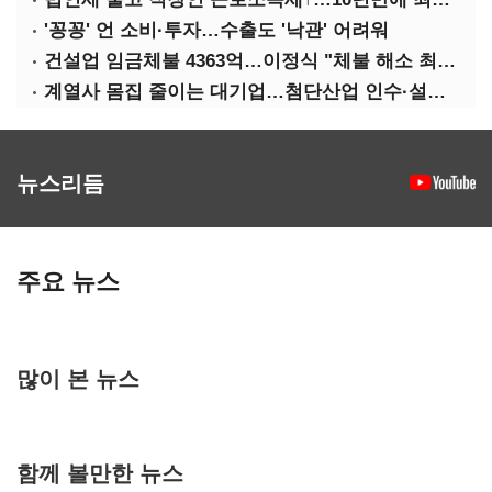
'꽁꽁' 언 소비·투자…수출도 '낙관' 어려워
건설업 임금체불 4363억…이정식 "체불 해소 최우선"
계열사 몸집 줄이는 대기업…첨단산업 인수·설립에 '분주'
뉴스리듬
주요 뉴스
많이 본 뉴스
함께 볼만한 뉴스