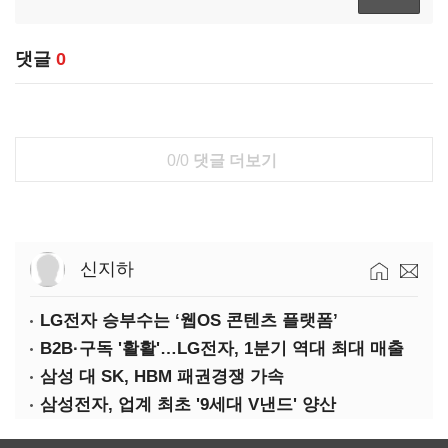
댓글
0
0/0
댓글 더보기
신지하
LG전자 승부수는 ‘웹OS 콘텐츠 플랫폼’
B2B·구독 '활활'…LG전자, 1분기 역대 최대 매출
삼성 대 SK, HBM 패권경쟁 가속
삼성전자, 업계 최초 '9세대 V낸드' 양산