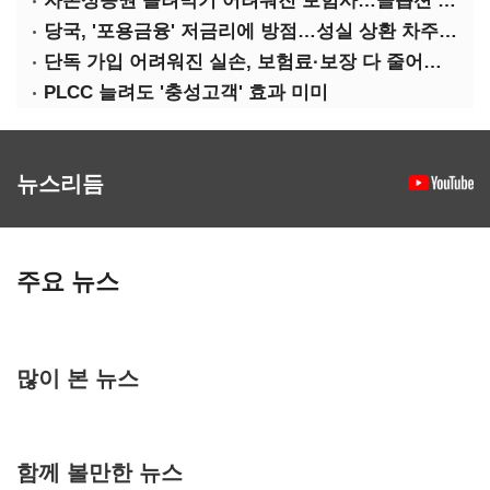
자본성증권 돌려막기 어려워진 보험사…콜옵션 부담 급증
당국, '포용금융' 저금리에 방점…성실 상환 차주는 '역차별'
단독 가입 어려워진 실손, 보험료·보장 다 줄어든 5세대는?
PLCC 늘려도 '충성고객' 효과 미미
뉴스리듬
주요 뉴스
많이 본 뉴스
함께 볼만한 뉴스