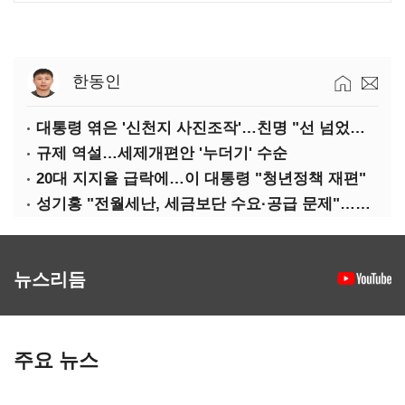
한동인
대통령 엮은 '신천지 사진조작'…친명 "선 넘었다" 격앙
규제 역설…세제개편안 '누더기' 수순
20대 지지율 급락에…이 대통령 "청년정책 재편"
성기홍 "전월세난, 세금보단 수요·공급 문제"…닥공 시사
뉴스리듬
주요 뉴스