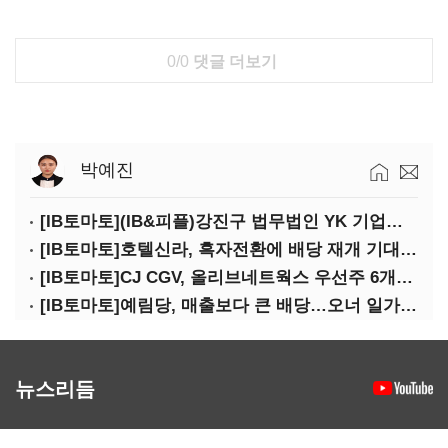
0/0
댓글 더보기
박예진
[IB토마토](IB&피플)강진구 법무법인 YK 기업거버넌스센터 센터장
[IB토마토]호텔신라, 흑자전환에 배당 재개 기대감…삼성생명도 웃을까
[IB토마토]CJ CGV, 올리브네트웍스 우선주 6개월 만에 상환…왜?
[IB토마토]예림당, 매출보다 큰 배당…오너 일가에 절반 간다
뉴스리듬