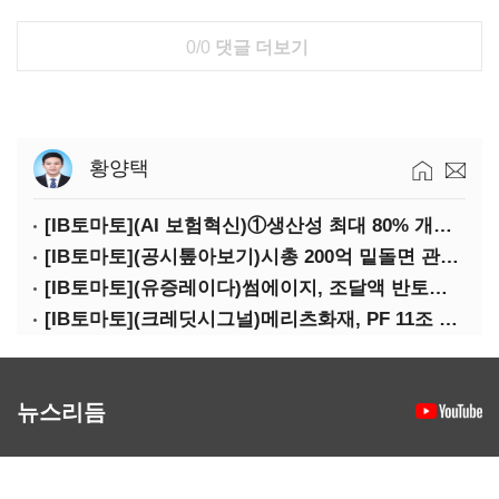
0/0
댓글 더보기
황양택
[IB토마토](AI 보험혁신)①생산성 최대 80% 개선…현실은 '실행 격차'
[IB토마토](공시톺아보기)시총 200억 밑돌면 관리종목…상폐 피하려면
[IB토마토](유증레이다)썸에이지, 조달액 반토막…시총 200억 못 넘으면 철회
[IB토마토](크레딧시그널)메리츠화재, PF 11조 노출…부동산 사업성 저하 우려
뉴스리듬