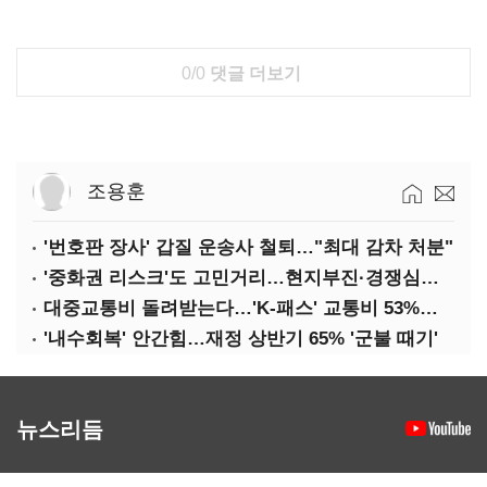
0/0
댓글 더보기
조용훈
'번호판 장사' 갑질 운송사 철퇴…"최대 감차 처분"
'중화권 리스크'도 고민거리…현지부진·경쟁심화·양안냉각
대중교통비 돌려받는다…'K-패스' 교통비 53%까지 환급
'내수회복' 안간힘…재정 상반기 65% '군불 때기'
뉴스리듬