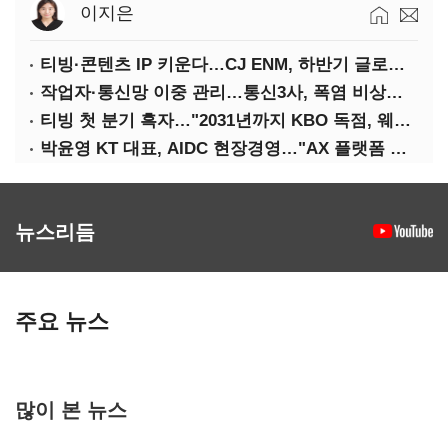
이지은
티빙·콘텐츠 IP 키운다…CJ ENM, 하반기 글로벌 확장 가속
작업자·통신망 이중 관리…통신3사, 폭염 비상대응 돌입
티빙 첫 분기 흑자…"2031년까지 KBO 독점, 웨이브 합병도 속도"
박윤영 KT 대표, AIDC 현장경영…"AX 플랫폼 핵심 인프라로 키운다"
뉴스리듬
주요 뉴스
많이 본 뉴스