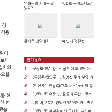
영화관의 시대는 끝
"CD로 구워오세요"
났다?
 경
 작용
콘서트 전당대회
AI 인재 쟁탈전
절된다
인기뉴스
 보다
주질환의
1
구광모-젠슨 황, 두 달 만에 또 만난다…
중요합
로봇·AI 등 논...
2
(특징주)윙입푸드, 경영진 주가 부양 의
지에 상한가...
3
(민선 9기 한달)③'7조 채무' 곳간에 충
격…추미애, 20년...
4
[IB토마토]유증·CB 줄줄이 무산…코스
료를 한
닥 벌점 급증에 ...
한 번
5
네이버, 2분기 영업익 5203억원…전년
비 0.2% 감소...
언했습
6
[IB토마토]아워홈 떠난 구미현, 본느에