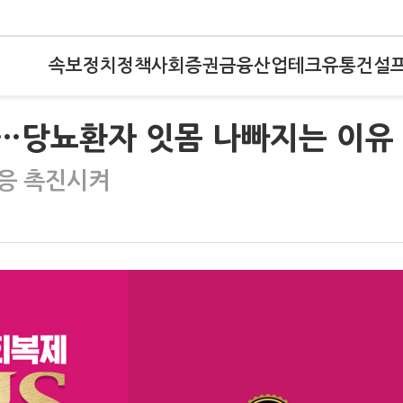
속보
정치
정책
사회
증권
금융
산업
테크
유통
건설
"…당뇨환자 잇몸 나빠지는 이유
응 촉진시켜