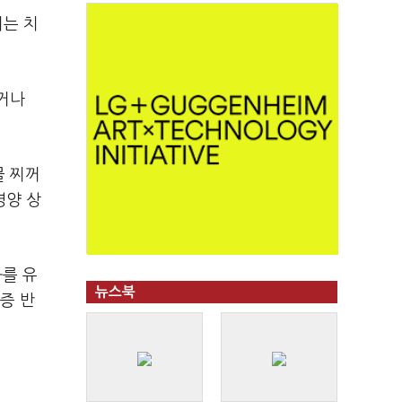
이는 치
거나
물 찌꺼
영양 상
화를 유
뉴스북
증 반