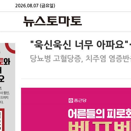
2026.08.07 (금요일)
"욱신욱신 너무 아파요
당뇨병 고혈당증, 치주염 염증반