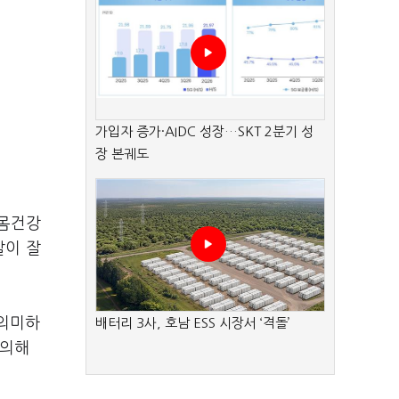
가입자 증가·AIDC 성장…SKT 2분기 성
장 본궤도
잇몸건강
발이 잘
 의미하
배터리 3사, 호남 ESS 시장서 ‘격돌’
주의해