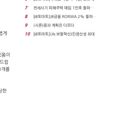
340억 베팅…가...
7
전세사기 피해주택 매입 1만호 돌파…
누적 피해자 4만2...
8
[IB토마토]JB금융 RORWA 2% 돌파…
실적 견인은 은행 ...
9
(시론)꿈과 계획은 다르다
볍게
10
[IB토마토](AI 보험혁신)①생산성 최대
80% 개선…현실...
잇몸이
부드럽
3개를
당한