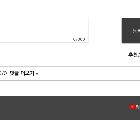
0
/
300
추천
0/0
댓글 더보기