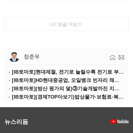
0/0
댓글 더보기
정준우
[IB토마토]현대제철, 전기로 늘릴수록 전기료 부담…저탄소 전환의 역설
[IB토마토]HD현대중공업, 오일뱅크 빈자리 채웠다…그룹 배당 핵심축 부상
[IB토마토](방산 원가의 덫)③기술개발까진 지원…수출은 각자도생
[IB토마토](경제TOP아보기)밥상물가·보험료·복구비…장마가 내미는 청구서
뉴스리듬