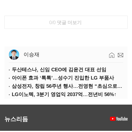
0/0
댓글 더보기
이승재
두산테스나, 신임 CEO에 김윤건 대표 선임
아이폰 효과 ‘톡톡’…성수기 진입한 LG 부품사
삼성전자, 창립 56주년 행사…전영현 “초심으로 경쟁력 회복해야”
LG이노텍, 3분기 영업익 2037억…전년비 56%↑
뉴스리듬