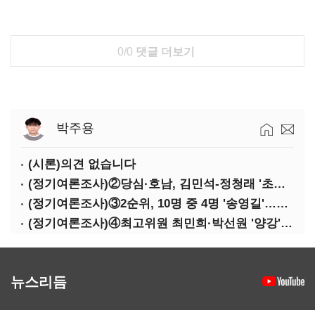
0/0
댓글 더보기
박주용
(시론)의견 없습니다
(정기여론조사)②당심·호남, 김민석-정청래 '초접전'
(정기여론조사)③2순위, 10명 중 4명 '송영길'…정청래 '한 자릿수'
(정기여론조사)④최고위원 최민희·박선원 '양강'…서미화·이성윤·임미애 뒤이어
뉴스리듬