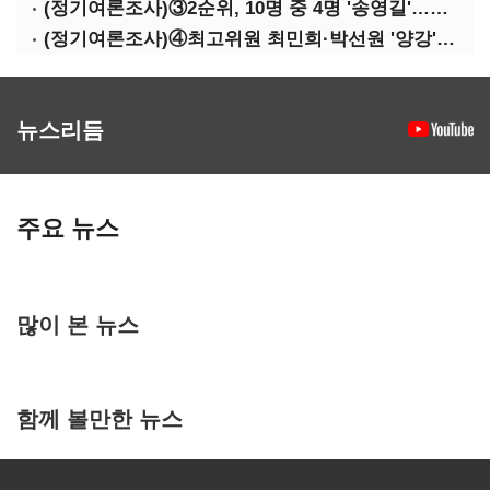
(정기여론조사)③2순위, 10명 중 4명 '송영길'…정청래 '한 자릿수'
(정기여론조사)④최고위원 최민희·박선원 '양강'…서미화·이성윤·임미애 뒤이어
뉴스리듬
주요 뉴스
많이 본 뉴스
함께 볼만한 뉴스