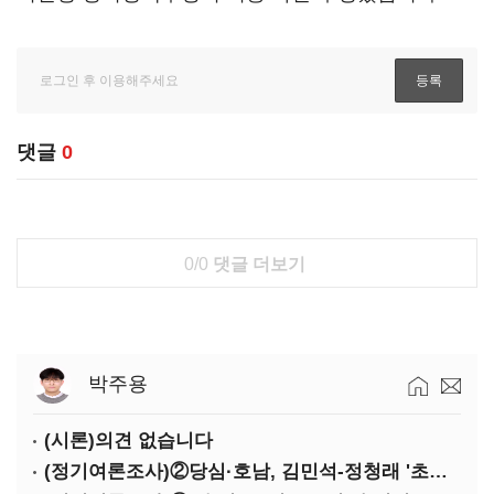
댓글
0
0/0
댓글 더보기
박주용
(시론)의견 없습니다
(정기여론조사)②당심·호남, 김민석-정청래 '초접전'