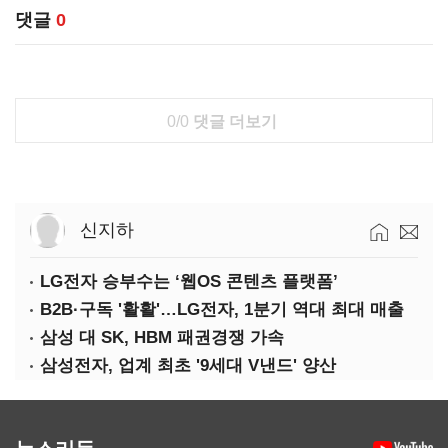
댓글
0
0/0
댓글 더보기
신지하
LG전자 승부수는 ‘웹OS 콘텐츠 플랫폼’
B2B·구독 '활활'…LG전자, 1분기 역대 최대 매출
삼성 대 SK, HBM 패권경쟁 가속
삼성전자, 업계 최초 '9세대 V낸드' 양산
뉴스리듬